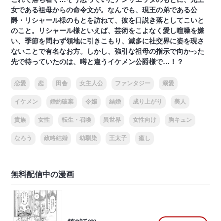
女である祖母からの命令文が。なんでも、現王の弟である公
爵・リシャール様のもとを訪ねて、彼を口説き落としてこいと
のこと。リシャール様といえば、芸術をこよなく愛し喧噪を嫌
い、季節を問わず領地に引きこもり、滅多に社交界に姿を現さ
ないことで有名なお方。しかし、強引な祖母の指示で向かった
先で待っていたのは、噂と違うイケメン公爵様で…！？
恋愛
恋
田舎
女主人公
ファンタジー
溺愛
イケメン
婚約破棄
令嬢
結婚
成り上がり
美人
貴族
女性
転生・召喚
異世界
女性向け
胸キュン
なろう
政略結婚
幼馴染
王太子
癒し
無料配信中の漫画