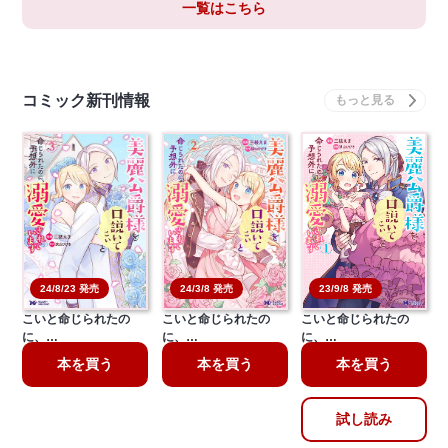
一覧はこちら
コミック新刊情報
24/8/23 発売
24/3/8 発売
23/9/8 発売
美麗公爵様を口説いて
美麗公爵様を口説いて
美麗公爵様を口説いて
こいと命じられたの
こいと命じられたの
こいと命じられたの
に、…
に、…
に、…
本を買う
本を買う
本を買う
試し読み