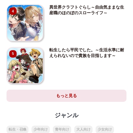
異世界クラフトぐらし～自由気ままな生
4
産職のほのぼのスローライフ～
転生したら平民でした。～生活水準に耐
5
えられないので貴族を目指します～
もっと見る
ジャンル
転生・召喚
少年向け
青年向け
大人向け
少女向け