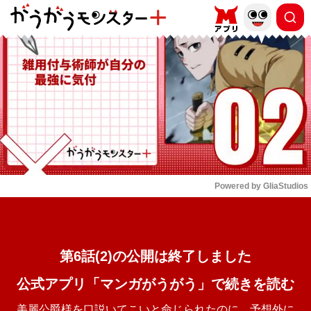
もっと読む
arrow_forward_ios
Powered by 
GliaStudios
Mute
第6話(2)の公開は終了しました
公式アプリ「マンガがうがう」で続きを読む
美麗公爵様を口説いてこいと命じられたのに、予想外に