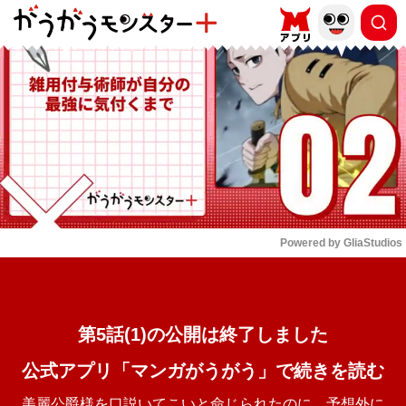
もっと読む
arrow_forward_ios
Powered by 
GliaStudios
Mute
第5話(1)の公開は終了しました
公式アプリ「マンガがうがう」で続きを読む
美麗公爵様を口説いてこいと命じられたのに、予想外に