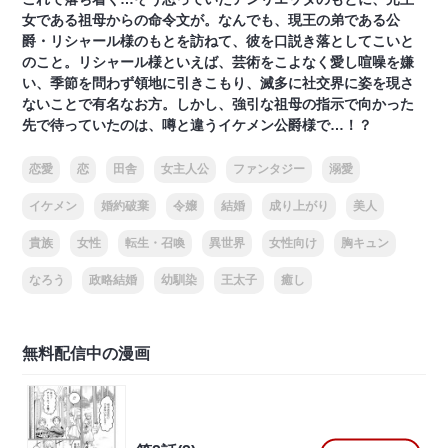
女である祖母からの命令文が。なんでも、現王の弟である公
爵・リシャール様のもとを訪ねて、彼を口説き落としてこいと
のこと。リシャール様といえば、芸術をこよなく愛し喧噪を嫌
い、季節を問わず領地に引きこもり、滅多に社交界に姿を現さ
ないことで有名なお方。しかし、強引な祖母の指示で向かった
先で待っていたのは、噂と違うイケメン公爵様で…！？
恋愛
恋
田舎
女主人公
ファンタジー
溺愛
イケメン
婚約破棄
令嬢
結婚
成り上がり
美人
貴族
女性
転生・召喚
異世界
女性向け
胸キュン
なろう
政略結婚
幼馴染
王太子
癒し
無料配信中の漫画