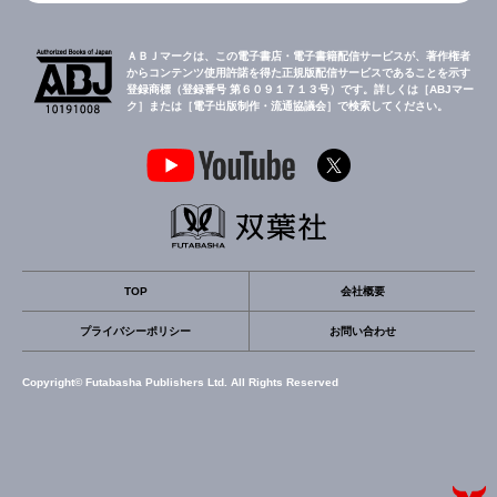
ＡＢＪマークは、この電子書店・電子書籍配信サービスが、著作権者
からコンテンツ使用許諾を得た正規版配信サービスであることを示す
登録商標（登録番号 第６０９１７１３号）です。詳しくは［ABJマー
ク］または［電子出版制作・流通協議会］で検索してください。
TOP
会社概要
プライバシーポリシー
お問い合わせ
Copyright© Futabasha Publishers Ltd. All Rights Reserved