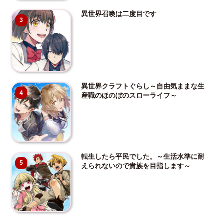
異世界召喚は二度目です
3
異世界クラフトぐらし～自由気ままな生
4
産職のほのぼのスローライフ～
転生したら平民でした。～生活水準に耐
5
えられないので貴族を目指します～