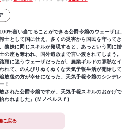
ア
100%言い当てることができる公爵令嬢のウェーザは、
報士として国に仕え、多くの災害から国民を守ってき
、義妹に同じスキルが発現すると、あっという間に婚
士の座も奪われ、国外追放まで言い渡されてしまう。
路頭に迷うウェーザだったが、農業ギルドの寡黙なイ
われて、のんびりぬくぬくな天気予報生活が開始して
追放後の方が幸せになった、天気予報令嬢のシンデレ
ー！
放された公爵令嬢ですが、天気予報スキルのおかげで
拾われました』(Ｍノベルスｆ)
細に戻る