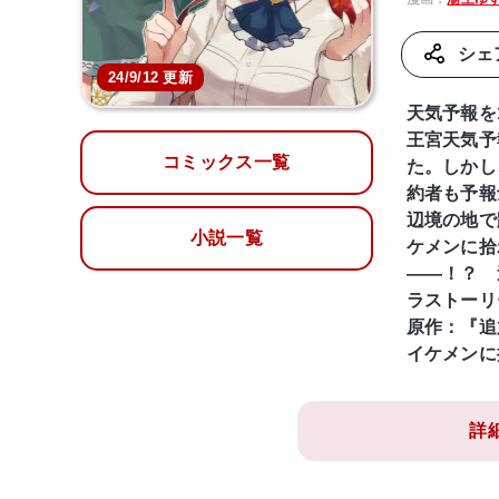
シェ
24/9/12 更新
天気予報を
王宮天気予
コミックス一覧
た。しかし
約者も予報
辺境の地で
小説一覧
ケメンに拾
――！？ 
ラストーリ
原作：『追
イケメンに
詳