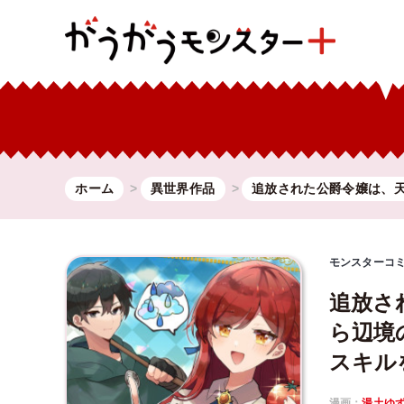
ホーム
異世界作品
追放された公爵令嬢は、
モンスターコ
追放さ
ら辺境
スキル
漫画：
湯土ゆ