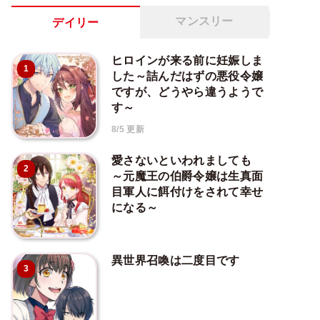
マンスリー
デイリー
ヒロインが来る前に妊娠しま
1
した～詰んだはずの悪役令嬢
ですが、どうやら違うようで
す～
8/5 更新
愛さないといわれましても
2
～元魔王の伯爵令嬢は生真面
目軍人に餌付けをされて幸せ
になる～
異世界召喚は二度目です
3