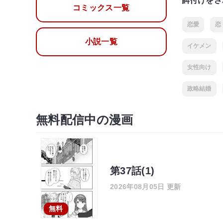
餌付けをさ
コミックス一覧
恋愛
恋
小説一覧
イケメン
女性向け
政略結婚
無料配信中の漫画
第37話(1)
2026年08月05日 更新
無料