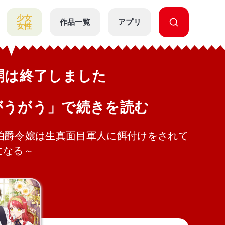
少女
作品一覧
アプリ
女性
公開は終了しました
がうがう」で続きを読む
伯爵令嬢は生真面目軍人に餌付けをされて
になる～