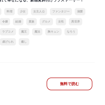
れて幸せになる、新感覚餌付けラブストーリー！
料理
少女
女主人公
ファンタジー
溺愛
令嬢
結婚
貴族
グルメ
女性
異世界
ラブコメ
魔王
魔法
胸キュン
なろう
虐げられ
癒し
無料で読む