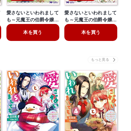
て
愛さないといわれまして
愛さないといわれまして
…
も～元魔王の伯爵令嬢…
も～元魔王の伯爵令嬢…
本を買う
本を買う