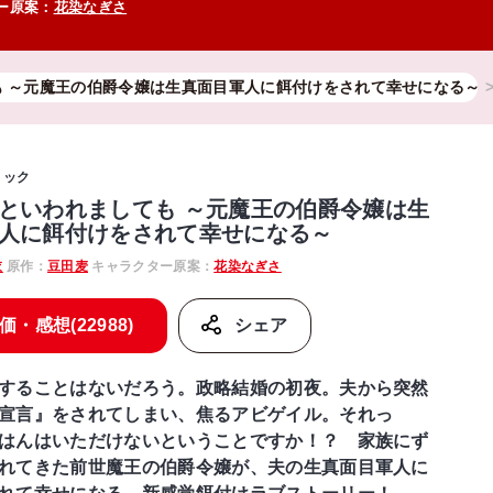
ー原案：
花染なぎさ
も ～元魔王の伯爵令嬢は生真面目軍人に餌付けをされて幸せになる～
ミック
といわれましても ～元魔王の伯爵令嬢は生
人に餌付けをされて幸せになる～
衣
原作：
豆田麦
キャラクター原案：
花染なぎさ
価・感想(22988)
シェア
することはないだろう。政略結婚の初夜。夫から突然
宣言』をされてしまい、焦るアビゲイル。それっ
はんはいただけないということですか！？ 家族にず
れてきた前世魔王の伯爵令嬢が、夫の生真面目軍人に