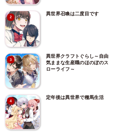
異世界召喚は二度目です
2
異世界クラフトぐらし～自由
3
気ままな生産職のほのぼのス
ローライフ～
定年後は異世界で種馬生活
4