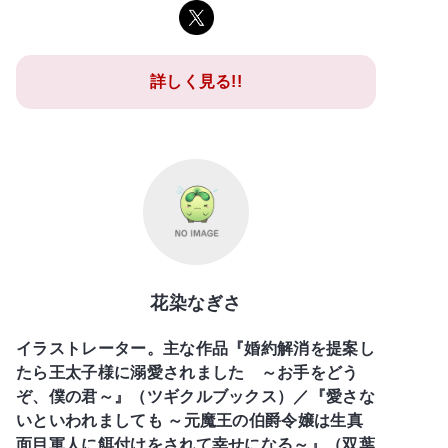
詳しく見る!!
花染なぎさ
イラストレーター。主な作品『婚約解消を提案し
たら王太子様に溺愛されました ～お手をどう
ぞ、僕の君～』（ツギクルブックス）／『愛さな
いといわれましても ～元魔王の伯爵令嬢は生真
面目軍人に餌付けをされて幸せになる～』（双葉