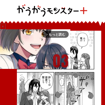
close
もっと読む
arrow_forward_ios
Mute