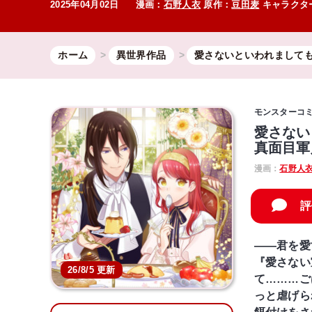
2025年04月02日
漫画：
石野人衣
原作：
豆田麦
キャラクタ
ホーム
異世界作品
愛さないといわれまして
モンスターコ
愛さない
真面目軍
漫画：
石野人
評
――君を愛
『愛さない
26/8/5 更新
て………ご
っと虐げら