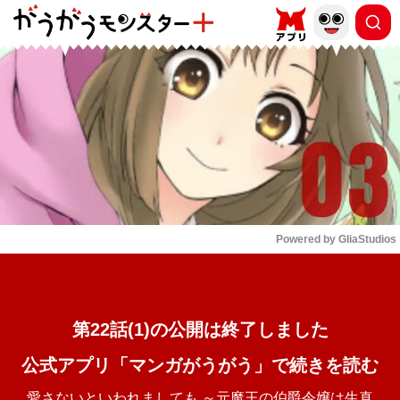
もっと読む
arrow_forward_ios
Powered by 
GliaStudios
Mute
第22話(1)の公開は終了しました
公式アプリ「マンガがうがう」で続きを読む
愛さないといわれましても ～元魔王の伯爵令嬢は生真