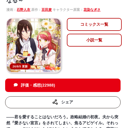
なる～
漫画：
石野人衣
原作：
豆田麦
キャラクター原案：
花染なぎさ
コミックス一覧
小説一覧
26/8/5 更新
評価・感想(22988)
シェア
――君を愛することはないだろう。政略結婚の初夜。夫から突
然『愛さない宣言』をされてしまい、焦るアビゲイル。それっ