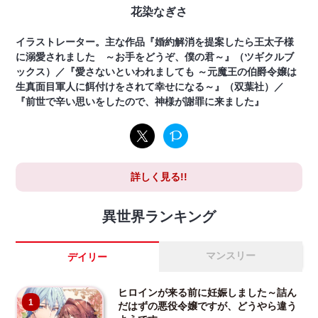
花染なぎさ
イラストレーター。主な作品『婚約解消を提案したら王太子様
に溺愛されました ～お手をどうぞ、僕の君～』（ツギクルブ
ックス）／『愛さないといわれましても ～元魔王の伯爵令嬢は
生真面目軍人に餌付けをされて幸せになる～』（双葉社）／
『前世で辛い思いをしたので、神様が謝罪に来ました』
詳しく見る!!
異世界ランキング
マンスリー
デイリー
ヒロインが来る前に妊娠しました～詰ん
1
だはずの悪役令嬢ですが、どうやら違う