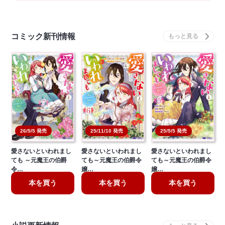
コミック新刊情報
26/5/5 発売
25/11/10 発売
25/5/5 発売
愛さないといわれまし
愛さないといわれまし
愛さないといわれまし
ても ～元魔王の伯爵
ても～元魔王の伯爵令
ても～元魔王の伯爵令
令…
嬢…
嬢…
本を買う
本を買う
本を買う