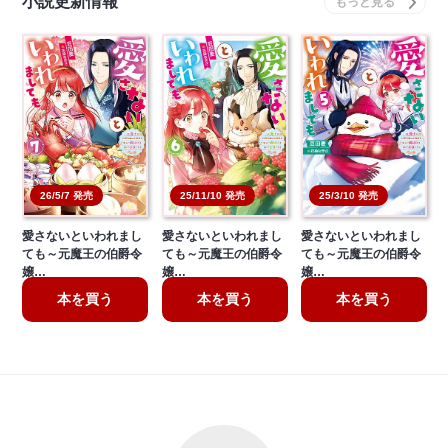
小説更新情報
26/5/7 発売
25/11/10 発売
25/3/10 発売
愛さないといわれまし
愛さないといわれまし
愛さないといわれまし
ても～元魔王の伯爵令
ても～元魔王の伯爵令
ても～元魔王の伯爵令
嬢…
嬢…
嬢…
本を買う
本を買う
本を買う