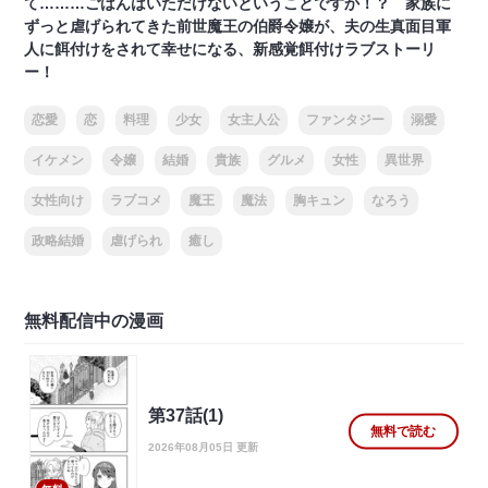
て………ごはんはいただけないということですか！？ 家族に
ずっと虐げられてきた前世魔王の伯爵令嬢が、夫の生真面目軍
人に餌付けをされて幸せになる、新感覚餌付けラブストーリ
ー！
恋愛
恋
料理
少女
女主人公
ファンタジー
溺愛
イケメン
令嬢
結婚
貴族
グルメ
女性
異世界
女性向け
ラブコメ
魔王
魔法
胸キュン
なろう
政略結婚
虐げられ
癒し
無料配信中の漫画
第37話(1)
無料で読む
2026年08月05日 更新