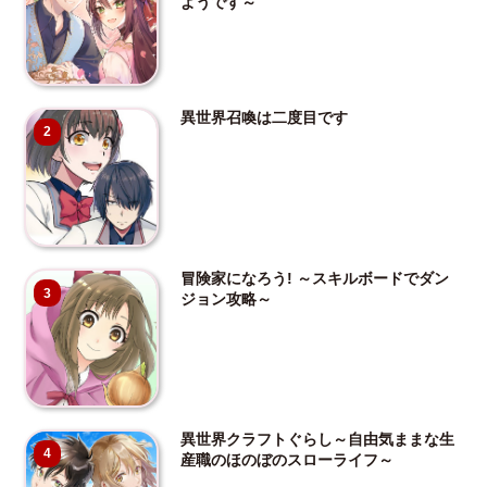
ようです～
異世界召喚は二度目です
2
冒険家になろう! ～スキルボードでダン
3
ジョン攻略～
異世界クラフトぐらし～自由気ままな生
4
産職のほのぼのスローライフ～