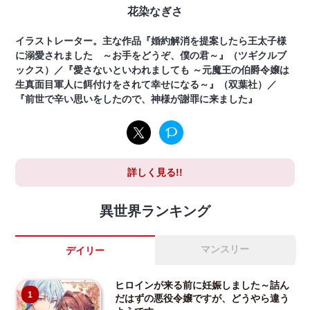
花染なぎさ
イラストレーター。主な作品『婚約解消を提案したら王太子様
に溺愛されました ～お手をどうぞ、僕の君～』（ツギクルブ
ックス）／『愛さないといわれましても ～元魔王の伯爵令嬢は
生真面目軍人に餌付けをされて幸せになる～』（双葉社）／
『前世で辛い思いをしたので、神様が謝罪に来ました』
詳しく見る!!
異世界ランキング
マンスリー
デイリー
ヒロインが来る前に妊娠しました～詰ん
1
だはずの悪役令嬢ですが、どうやら違う