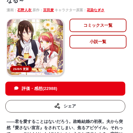
なる～
漫画：
石野人衣
原作：
豆田麦
キャラクター原案：
花染なぎさ
コミックス一覧
小説一覧
26/8/5 更新
評価・感想(22988)
シェア
――君を愛することはないだろう。政略結婚の初夜。夫から突
然『愛さない宣言』をされてしまい、焦るアビゲイル。それっ