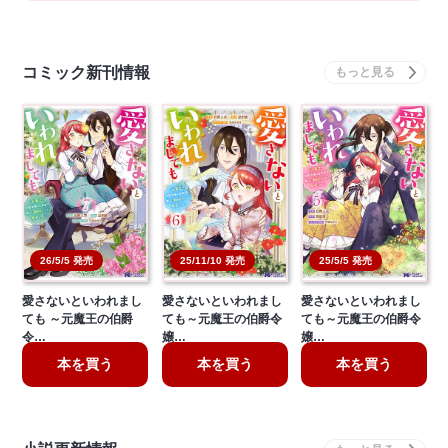
コミック新刊情報
26/5/5 発売
25/11/10 発売
25/5/5 発売
愛さないといわれまし
愛さないといわれまし
愛さないといわれまし
ても ～元魔王の伯爵
ても～元魔王の伯爵令
ても～元魔王の伯爵令
令…
嬢…
嬢…
本を買う
本を買う
本を買う