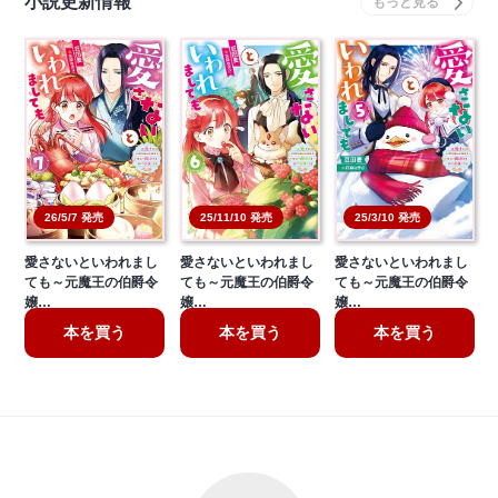
小説更新情報
26/5/7 発売
25/11/10 発売
25/3/10 発売
愛さないといわれまし
愛さないといわれまし
愛さないといわれまし
ても～元魔王の伯爵令
ても～元魔王の伯爵令
ても～元魔王の伯爵令
嬢…
嬢…
嬢…
本を買う
本を買う
本を買う