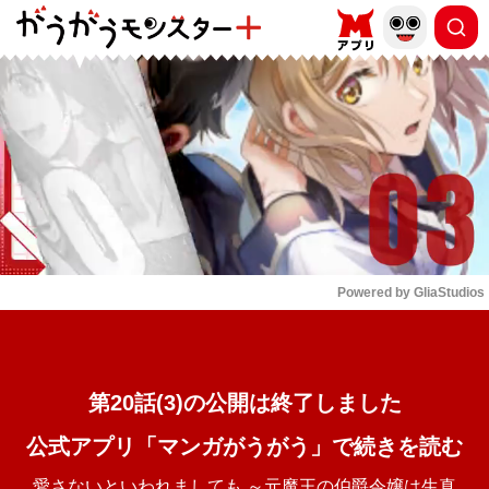
もっと読む
arrow_forward_ios
Powered by 
GliaStudios
Mute
第20話(3)の公開は終了しました
公式アプリ「マンガがうがう」で続きを読む
愛さないといわれましても ～元魔王の伯爵令嬢は生真