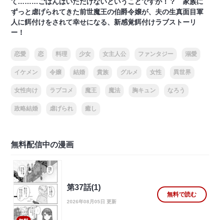
て………ごはんはいただけないということですか！？ 家族に
ずっと虐げられてきた前世魔王の伯爵令嬢が、夫の生真面目軍
人に餌付けをされて幸せになる、新感覚餌付けラブストーリ
ー！
恋愛
恋
料理
少女
女主人公
ファンタジー
溺愛
イケメン
令嬢
結婚
貴族
グルメ
女性
異世界
女性向け
ラブコメ
魔王
魔法
胸キュン
なろう
政略結婚
虐げられ
癒し
無料配信中の漫画
第37話(1)
無料で読む
2026年08月05日 更新