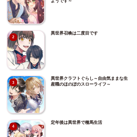
ようです～
異世界召喚は二度目です
2
異世界クラフトぐらし～自由気ままな生
3
産職のほのぼのスローライフ～
定年後は異世界で種馬生活
4