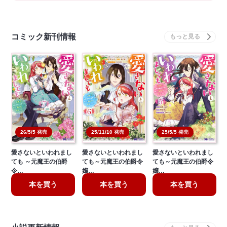
コミック新刊情報
26/5/5 発売
25/11/10 発売
25/5/5 発売
愛さないといわれまし
愛さないといわれまし
愛さないといわれまし
ても ～元魔王の伯爵
ても～元魔王の伯爵令
ても～元魔王の伯爵令
令…
嬢…
嬢…
本を買う
本を買う
本を買う