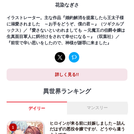
花染なぎさ
イラストレーター。主な作品『婚約解消を提案したら王太子様
に溺愛されました ～お手をどうぞ、僕の君～』（ツギクルブ
ックス）／『愛さないといわれましても ～元魔王の伯爵令嬢は
生真面目軍人に餌付けをされて幸せになる～』（双葉社）／
『前世で辛い思いをしたので、神様が謝罪に来ました』
詳しく見る!!
異世界ランキング
マンスリー
デイリー
ヒロインが来る前に妊娠しました～詰ん
1
だはずの悪役令嬢ですが、どうやら違う