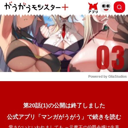
もっと読む
arrow_forward_ios
Powered by 
GliaStudios
Mute
第20話(1)の公開は終了しました
公式アプリ「マンガがうがう」で続きを読む
愛さないといわれましても ～元魔王の伯爵令嬢は生真