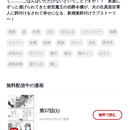
て………ごはんはいただけないということですか！？ 家族に
ずっと虐げられてきた前世魔王の伯爵令嬢が、夫の生真面目軍
人に餌付けをされて幸せになる、新感覚餌付けラブストーリ
ー！
恋愛
恋
料理
少女
女主人公
ファンタジー
溺愛
イケメン
令嬢
結婚
貴族
グルメ
女性
異世界
女性向け
ラブコメ
魔王
魔法
胸キュン
なろう
政略結婚
虐げられ
癒し
無料配信中の漫画
第37話(1)
無料で読む
2026年08月05日 更新