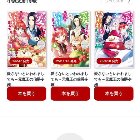
小説更新情報
26/5/7 発売
25/11/10 発売
25/3/10 発売
愛さないといわれまし
愛さないといわれまし
愛さないといわれまし
ても～元魔王の伯爵令
ても～元魔王の伯爵令
ても～元魔王の伯爵令
嬢…
嬢…
嬢…
本を買う
本を買う
本を買う