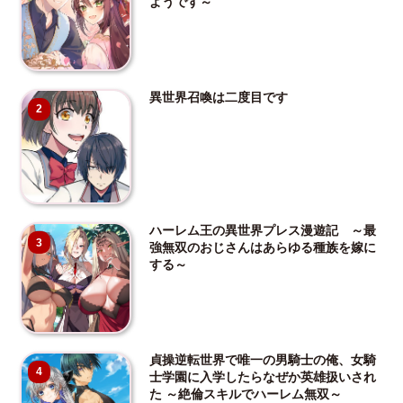
ようです～
異世界召喚は二度目です
2
ハーレム王の異世界プレス漫遊記 ～最
3
強無双のおじさんはあらゆる種族を嫁に
する～
貞操逆転世界で唯一の男騎士の俺、女騎
4
士学園に入学したらなぜか英雄扱いされ
た ～絶倫スキルでハーレム無双～