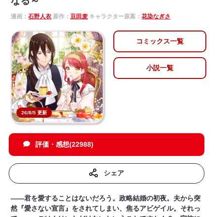
なる～
漫画：
石野人衣
原作：
豆田麦
キャラクター原案：
花染なぎさ
コミックス一覧
小説一覧
26/8/5 更新
評価・感想(22988)
シェア
――君を愛することはないだろう。政略結婚の初夜。夫から突
然『愛さない宣言』をされてしまい、焦るアビゲイル。それっ