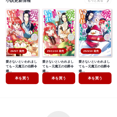
小説更新情報
26/5/7 発売
25/11/10 発売
25/3/10 発売
愛さないといわれまし
愛さないといわれまし
愛さないといわれまし
ても～元魔王の伯爵令
ても～元魔王の伯爵令
ても～元魔王の伯爵令
嬢…
嬢…
嬢…
本を買う
本を買う
本を買う