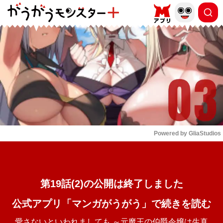
もっと読む
arrow_forward_ios
Powered by 
GliaStudios
Mute
第19話(2)の公開は終了しました
公式アプリ「マンガがうがう」で続きを読む
愛さないといわれましても ～元魔王の伯爵令嬢は生真