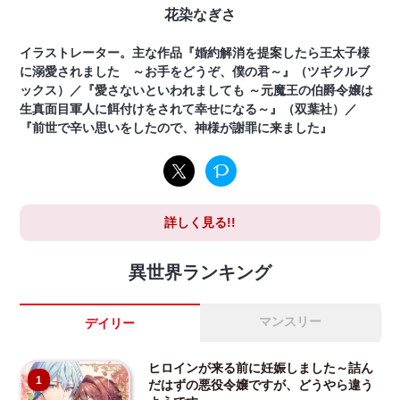
花染なぎさ
イラストレーター。主な作品『婚約解消を提案したら王太子様
に溺愛されました ～お手をどうぞ、僕の君～』（ツギクルブ
ックス）／『愛さないといわれましても ～元魔王の伯爵令嬢は
生真面目軍人に餌付けをされて幸せになる～』（双葉社）／
『前世で辛い思いをしたので、神様が謝罪に来ました』
詳しく見る!!
異世界ランキング
マンスリー
デイリー
ヒロインが来る前に妊娠しました～詰ん
1
だはずの悪役令嬢ですが、どうやら違う