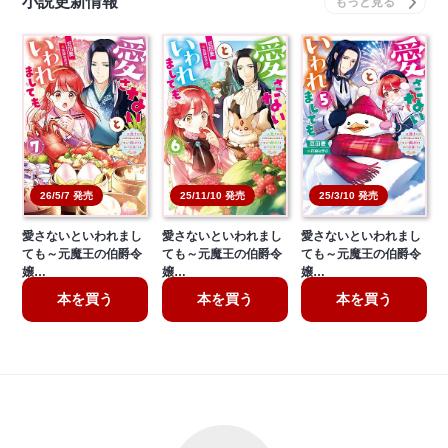
小説更新情報
26/5/7 発売
25/11/10 発売
25/3/10 発売
愛さないといわれまし
愛さないといわれまし
愛さないといわれまし
ても～元魔王の伯爵令
ても～元魔王の伯爵令
ても～元魔王の伯爵令
嬢…
嬢…
嬢…
本を買う
本を買う
本を買う