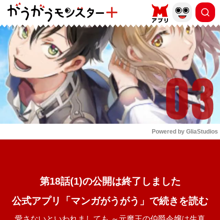
もっと読む
arrow_forward_ios
Powered by 
GliaStudios
Mute
第18話(1)の公開は終了しました
公式アプリ「マンガがうがう」で続きを読む
愛さないといわれましても ～元魔王の伯爵令嬢は生真