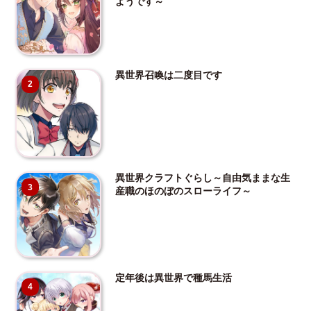
ようです～
異世界召喚は二度目です
2
異世界クラフトぐらし～自由気ままな生
3
産職のほのぼのスローライフ～
定年後は異世界で種馬生活
4