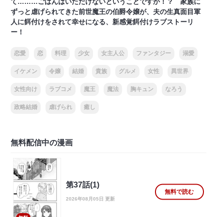
て………ごはんはいただけないということですか！？ 家族に
ずっと虐げられてきた前世魔王の伯爵令嬢が、夫の生真面目軍
人に餌付けをされて幸せになる、新感覚餌付けラブストーリ
ー！
恋愛
恋
料理
少女
女主人公
ファンタジー
溺愛
イケメン
令嬢
結婚
貴族
グルメ
女性
異世界
女性向け
ラブコメ
魔王
魔法
胸キュン
なろう
政略結婚
虐げられ
癒し
無料配信中の漫画
第37話(1)
無料で読む
2026年08月05日 更新