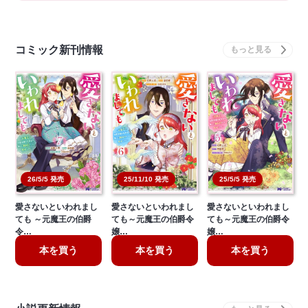
コミック新刊情報
26/5/5 発売
25/11/10 発売
25/5/5 発売
愛さないといわれまし
愛さないといわれまし
愛さないといわれまし
ても ～元魔王の伯爵
ても～元魔王の伯爵令
ても～元魔王の伯爵令
令…
嬢…
嬢…
本を買う
本を買う
本を買う