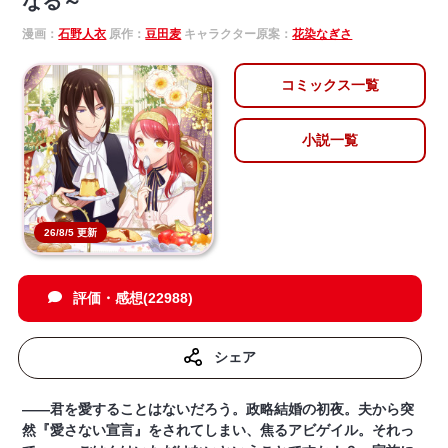
なる～
漫画：
石野人衣
原作：
豆田麦
キャラクター原案：
花染なぎさ
コミックス一覧
小説一覧
26/8/5 更新
評価・感想(22988)
シェア
――君を愛することはないだろう。政略結婚の初夜。夫から突
然『愛さない宣言』をされてしまい、焦るアビゲイル。それっ