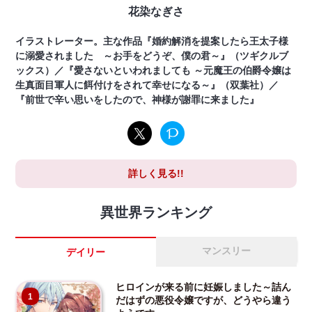
花染なぎさ
イラストレーター。主な作品『婚約解消を提案したら王太子様
に溺愛されました ～お手をどうぞ、僕の君～』（ツギクルブ
ックス）／『愛さないといわれましても ～元魔王の伯爵令嬢は
生真面目軍人に餌付けをされて幸せになる～』（双葉社）／
『前世で辛い思いをしたので、神様が謝罪に来ました』
詳しく見る!!
異世界ランキング
マンスリー
デイリー
ヒロインが来る前に妊娠しました～詰ん
1
だはずの悪役令嬢ですが、どうやら違う