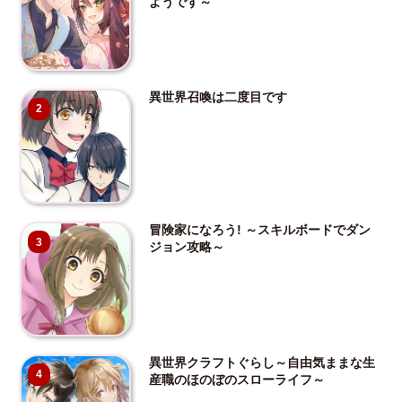
ようです～
異世界召喚は二度目です
2
冒険家になろう! ～スキルボードでダン
3
ジョン攻略～
異世界クラフトぐらし～自由気ままな生
4
産職のほのぼのスローライフ～