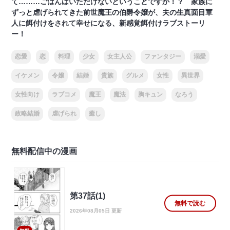
て………ごはんはいただけないということですか！？ 家族に
ずっと虐げられてきた前世魔王の伯爵令嬢が、夫の生真面目軍
人に餌付けをされて幸せになる、新感覚餌付けラブストーリ
ー！
恋愛
恋
料理
少女
女主人公
ファンタジー
溺愛
イケメン
令嬢
結婚
貴族
グルメ
女性
異世界
女性向け
ラブコメ
魔王
魔法
胸キュン
なろう
政略結婚
虐げられ
癒し
無料配信中の漫画
第37話(1)
無料で読む
2026年08月05日 更新