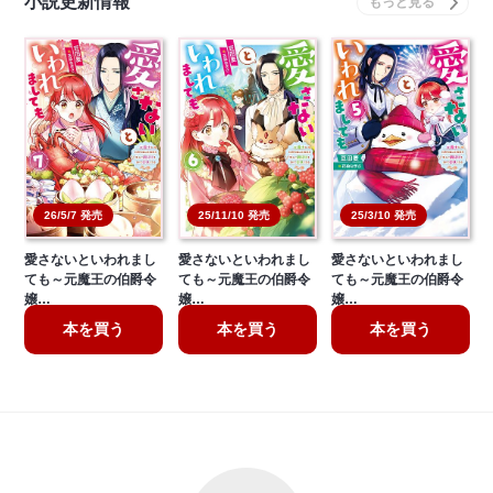
小説更新情報
26/5/7 発売
25/11/10 発売
25/3/10 発売
愛さないといわれまし
愛さないといわれまし
愛さないといわれまし
ても～元魔王の伯爵令
ても～元魔王の伯爵令
ても～元魔王の伯爵令
嬢…
嬢…
嬢…
本を買う
本を買う
本を買う