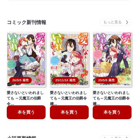
コミック新刊情報
26/5/5 発売
25/11/10 発売
25/5/5 発売
愛さないといわれまし
愛さないといわれまし
愛さないといわれまし
ても ～元魔王の伯爵
ても～元魔王の伯爵令
ても～元魔王の伯爵令
令…
嬢…
嬢…
本を買う
本を買う
本を買う