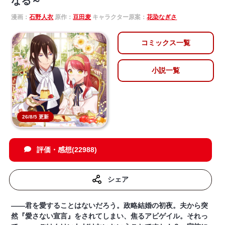
なる～
漫画：
石野人衣
原作：
豆田麦
キャラクター原案：
花染なぎさ
コミックス一覧
小説一覧
26/8/5 更新
評価・感想(22988)
シェア
――君を愛することはないだろう。政略結婚の初夜。夫から突
然『愛さない宣言』をされてしまい、焦るアビゲイル。それっ