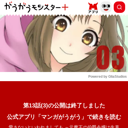
もっと読む
arrow_forward_ios
Powered by 
GliaStudios
Mute
第13話(3)の公開は終了しました
公式アプリ「マンガがうがう」で続きを読む
愛さないといわれましても ～元魔王の伯爵令嬢は生真