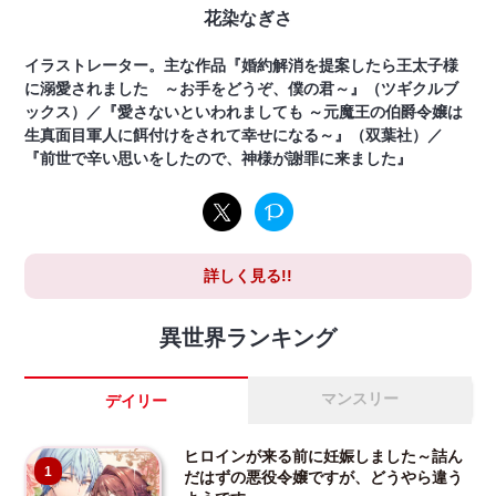
花染なぎさ
イラストレーター。主な作品『婚約解消を提案したら王太子様
に溺愛されました ～お手をどうぞ、僕の君～』（ツギクルブ
ックス）／『愛さないといわれましても ～元魔王の伯爵令嬢は
生真面目軍人に餌付けをされて幸せになる～』（双葉社）／
『前世で辛い思いをしたので、神様が謝罪に来ました』
詳しく見る!!
異世界ランキング
マンスリー
デイリー
ヒロインが来る前に妊娠しました～詰ん
1
だはずの悪役令嬢ですが、どうやら違う