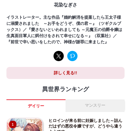
花染なぎさ
イラストレーター。主な作品『婚約解消を提案したら王太子様
に溺愛されました ～お手をどうぞ、僕の君～』（ツギクルブ
ックス）／『愛さないといわれましても ～元魔王の伯爵令嬢は
生真面目軍人に餌付けをされて幸せになる～』（双葉社）／
『前世で辛い思いをしたので、神様が謝罪に来ました』
詳しく見る!!
異世界ランキング
マンスリー
デイリー
ヒロインが来る前に妊娠しました～詰ん
1
だはずの悪役令嬢ですが、どうやら違う