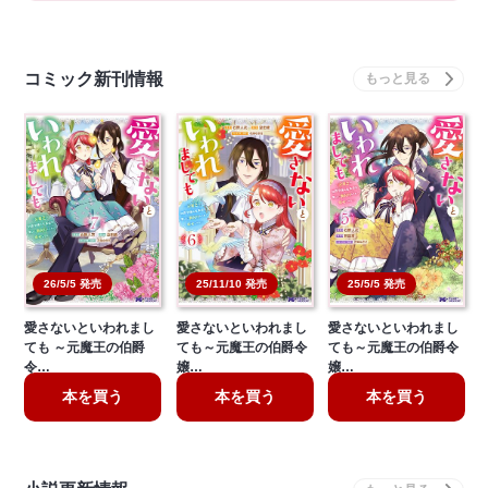
コミック新刊情報
26/5/5 発売
25/11/10 発売
25/5/5 発売
愛さないといわれまし
愛さないといわれまし
愛さないといわれまし
ても ～元魔王の伯爵
ても～元魔王の伯爵令
ても～元魔王の伯爵令
令…
嬢…
嬢…
本を買う
本を買う
本を買う