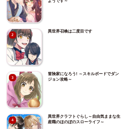
ようです～
異世界召喚は二度目です
2
冒険家になろう! ～スキルボードでダン
3
ジョン攻略～
異世界クラフトぐらし～自由気ままな生
4
産職のほのぼのスローライフ～