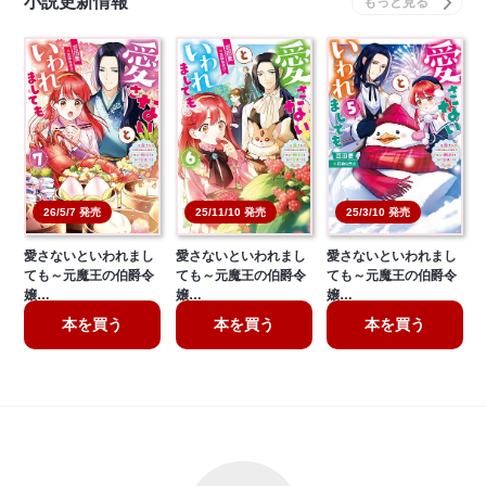
小説更新情報
26/5/7 発売
25/11/10 発売
25/3/10 発売
愛さないといわれまし
愛さないといわれまし
愛さないといわれまし
ても～元魔王の伯爵令
ても～元魔王の伯爵令
ても～元魔王の伯爵令
嬢…
嬢…
嬢…
本を買う
本を買う
本を買う