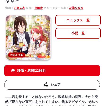
なる～
漫画：
石野人衣
原作：
豆田麦
キャラクター原案：
花染なぎさ
コミックス一覧
小説一覧
26/8/5 更新
評価・感想(22988)
シェア
――君を愛することはないだろう。政略結婚の初夜。夫から突
然『愛さない宣言』をされてしまい、焦るアビゲイル。それっ