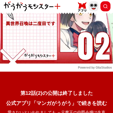
もっと読む
arrow_forward_ios
Powered by 
GliaStudios
Mute
第12話(2)の公開は終了しました
公式アプリ「マンガがうがう」で続きを読む
愛さないといわれましても ～元魔王の伯爵令嬢は生真