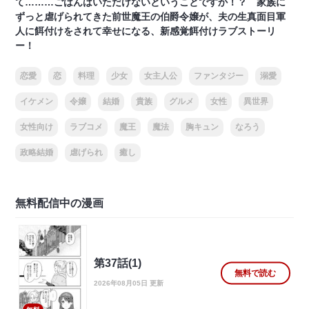
て………ごはんはいただけないということですか！？ 家族に
ずっと虐げられてきた前世魔王の伯爵令嬢が、夫の生真面目軍
人に餌付けをされて幸せになる、新感覚餌付けラブストーリ
ー！
恋愛
恋
料理
少女
女主人公
ファンタジー
溺愛
イケメン
令嬢
結婚
貴族
グルメ
女性
異世界
女性向け
ラブコメ
魔王
魔法
胸キュン
なろう
政略結婚
虐げられ
癒し
無料配信中の漫画
第37話(1)
無料で読む
2026年08月05日 更新