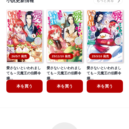
小説更新情報
26/5/7 発売
25/11/10 発売
25/3/10 発売
愛さないといわれまし
愛さないといわれまし
愛さないといわれまし
ても～元魔王の伯爵令
ても～元魔王の伯爵令
ても～元魔王の伯爵令
嬢…
嬢…
嬢…
本を買う
本を買う
本を買う