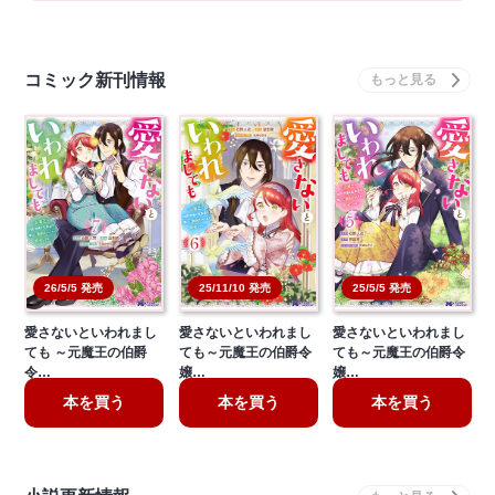
コミック新刊情報
26/5/5 発売
25/11/10 発売
25/5/5 発売
愛さないといわれまし
愛さないといわれまし
愛さないといわれまし
ても ～元魔王の伯爵
ても～元魔王の伯爵令
ても～元魔王の伯爵令
令…
嬢…
嬢…
本を買う
本を買う
本を買う