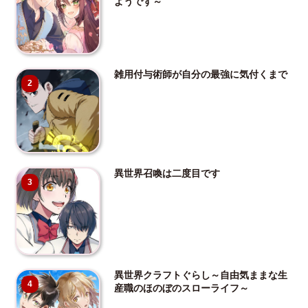
ようです～
雑用付与術師が自分の最強に気付くまで
2
異世界召喚は二度目です
3
異世界クラフトぐらし～自由気ままな生
4
産職のほのぼのスローライフ～