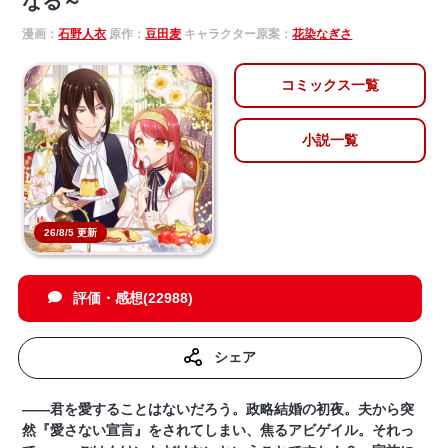
なる～
漫画：
石野人衣
原作：
豆田麦
キャラクター原案：
花染なぎさ
コミックス一覧
小説一覧
26/8/5 更新
評価・感想(22988)
シェア
――君を愛することはないだろう。政略結婚の初夜。夫から突
然『愛さない宣言』をされてしまい、焦るアビゲイル。それっ