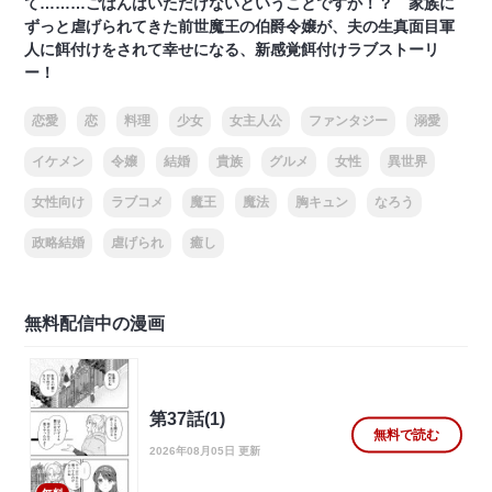
て………ごはんはいただけないということですか！？ 家族に
ずっと虐げられてきた前世魔王の伯爵令嬢が、夫の生真面目軍
人に餌付けをされて幸せになる、新感覚餌付けラブストーリ
ー！
恋愛
恋
料理
少女
女主人公
ファンタジー
溺愛
イケメン
令嬢
結婚
貴族
グルメ
女性
異世界
女性向け
ラブコメ
魔王
魔法
胸キュン
なろう
政略結婚
虐げられ
癒し
無料配信中の漫画
第37話(1)
無料で読む
2026年08月05日 更新