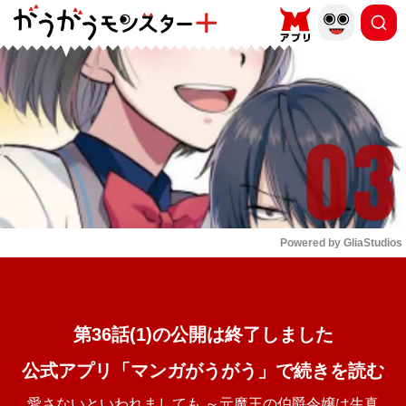
もっと読む
arrow_forward_ios
Powered by 
GliaStudios
Mute
第36話(1)の公開は終了しました
公式アプリ「マンガがうがう」で続きを読む
愛さないといわれましても ～元魔王の伯爵令嬢は生真