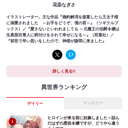
花染なぎさ
イラストレーター。主な作品『婚約解消を提案したら王太子様
に溺愛されました ～お手をどうぞ、僕の君～』（ツギクルブ
ックス）／『愛さないといわれましても ～元魔王の伯爵令嬢は
生真面目軍人に餌付けをされて幸せになる～』（双葉社）／
『前世で辛い思いをしたので、神様が謝罪に来ました』
詳しく見る!!
異世界ランキング
マンスリー
デイリー
ヒロインが来る前に妊娠しました～詰ん
1
だはずの悪役令嬢ですが、どうやら違う