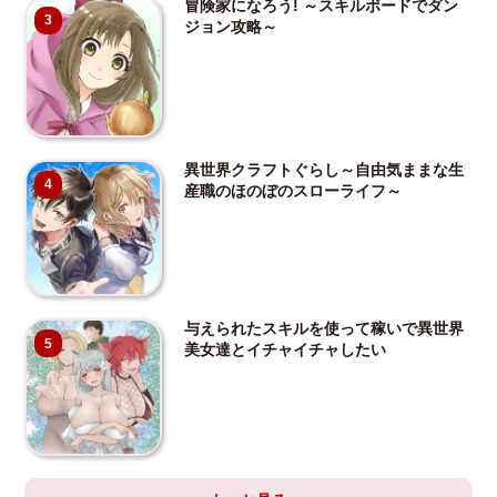
冒険家になろう! ～スキルボードでダン
3
ジョン攻略～
異世界クラフトぐらし～自由気ままな生
4
産職のほのぼのスローライフ～
与えられたスキルを使って稼いで異世界
5
美女達とイチャイチャしたい