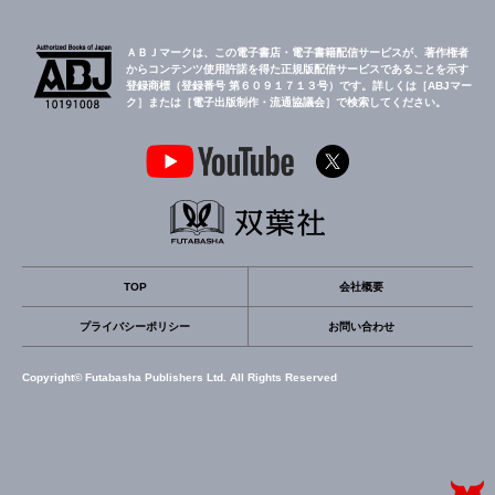
ＡＢＪマークは、この電子書店・電子書籍配信サービスが、著作権者
からコンテンツ使用許諾を得た正規版配信サービスであることを示す
登録商標（登録番号 第６０９１７１３号）です。詳しくは［ABJマー
ク］または［電子出版制作・流通協議会］で検索してください。
TOP
会社概要
プライバシーポリシー
お問い合わせ
Copyright© Futabasha Publishers Ltd. All Rights Reserved