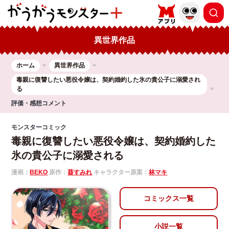
異世界作品
ホーム
異世界作品
毒親に復讐したい悪役令嬢は、契約婚約した氷の貴公子に溺愛され
る
評価・感想コメント
モンスターコミック
毒親に復讐したい悪役令嬢は、契約婚約した
氷の貴公子に溺愛される
漫画：
BEKO
原作：
葵すみれ
キャラクター原案：
林マキ
コミックス一覧
小説一覧