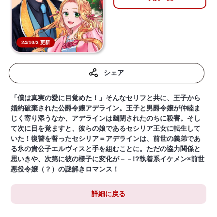
24/10/3 更新
シェア
「僕は真実の愛に目覚めた！」そんなセリフと共に、王子から
婚約破棄された公爵令嬢アデライン。王子と男爵令嬢が仲睦ま
じく寄り添うなか、アデラインは幽閉されたのちに殺害。そし
て次に目を覚ますと、彼らの娘であるセシリア王女に転生して
いた！復讐を誓ったセシリア＝アデラインは、前世の義弟であ
る氷の貴公子エルヴィスと手を組むことに。ただの協力関係と
思いきや、次第に彼の様子に変化が－－!?執着系イケメン×前世
悪役令嬢（？）の謎解きロマンス！
詳細に戻る