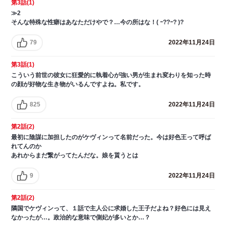
第3話(1)
≫2
そんな特殊な性癖はあなただけやで？…今の所はな！( ｰ??ｰ? )?
79
2022年11月24日
第3話(1)
こういう前世の彼女に狂愛的に執着心が強い男が生まれ変わりを知った時
の顔が好物な生き物がいるんですよね。私です。
825
2022年11月24日
第2話(2)
最初に陰謀に加担したのがケヴィンって名前だった。今は好色王って呼ば
れてんのか
あれからまだ繋がってたんだな。娘を貰うとは
9
2022年11月24日
第2話(2)
隣国でケヴィンって、１話で主人公に求婚した王子だよね？好色には見え
なかったが…。政治的な意味で側妃が多いとか…？