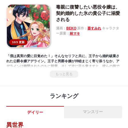
毒親に復讐したい悪役令嬢は、
契約婚約した氷の貴公子に溺愛
される
漫画：
BEKO
原作：
葵すみれ
キャラクタ
ー原案：
林マキ
10/3 更新
「僕は真実の愛に目覚めた！」そんなセリフと共に、王子から婚約破棄さ
れた公爵令嬢アデライン。王子と男爵令嬢が仲睦まじく寄り添うなか、ア
デラインは幽閉されたのちに殺害。そして次に目を覚ますと、彼らの娘で
あるセシリア王女に転生していた！復讐を誓ったセシリア＝アデライン
もっと見る
は、前世の義弟である氷の貴公子エルヴィスと手を組むことに。ただの協
力関係と思いきや、次第に彼の様子に変化が－－!?執着系イケメン×前世悪
役令嬢（？）の謎解きロマンス！
ランキング
マンスリー
デイリー
異世界