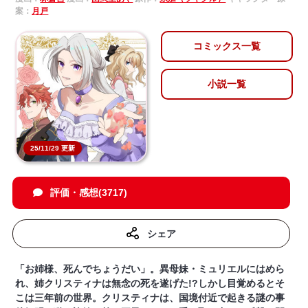
案：
月戸
コミックス一覧
小説一覧
25/11/29 更新
評価・感想(3717)
シェア
「お姉様、死んでちょうだい」。異母妹・ミュリエルにはめら
れ、姉クリスティナは無念の死を遂げた!?しかし目覚めるとそ
こは三年前の世界。クリスティナは、国境付近で起きる謎の事