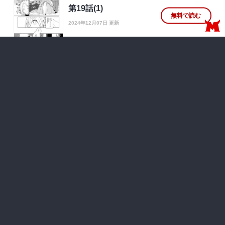
第19話(1)
無料で読む
2024年12月07日 更新
無料
第18話(3)
無料で読む
2024年11月30日 更新
無料
第2話(2)
無料で読む
無料