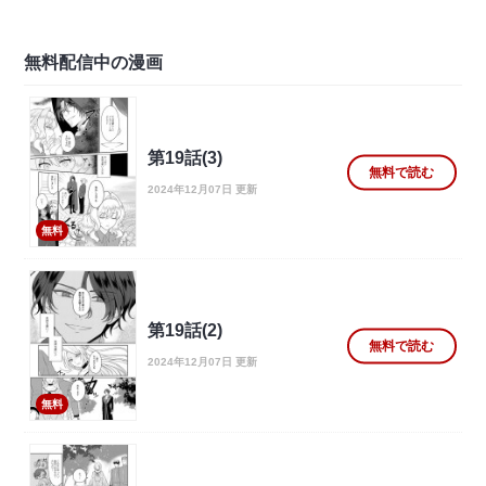
無料配信中の漫画
第19話(3)
無料で読む
2024年12月07日 更新
無料
第19話(2)
無料で読む
2024年12月07日 更新
無料