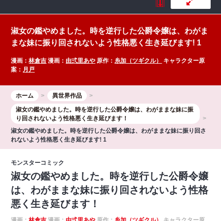
淑女の鑑やめました。時を逆行した公爵令嬢は、わがま
まな妹に振り回されないよう性格悪く生き延びます! 1
漫画：
林倉吉
漫画：
由弍里あや
原作：
糸加（ツギクル）
キャラクター原
案：
月戸
ホーム
異世界作品
淑女の鑑やめました。時を逆行した公爵令嬢は、わがままな妹に振
り回されないよう性格悪く生き延びます！
淑女の鑑やめました。時を逆行した公爵令嬢は、わがままな妹に振り回さ
れないよう性格悪く生き延びます! 1
モンスターコミック
淑女の鑑やめました。時を逆行した公爵令嬢
は、わがままな妹に振り回されないよう性格
悪く生き延びます！
漫画：
林倉吉
漫画：
由弍里あや
原作：
糸加（ツギクル）
キャラクター原