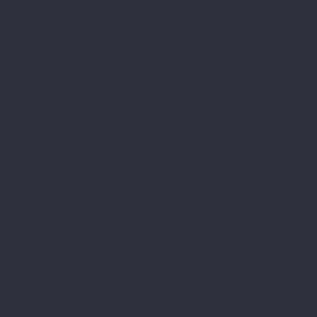
:692.15.692.979:rzdrzd.ydgzwzktg.oi