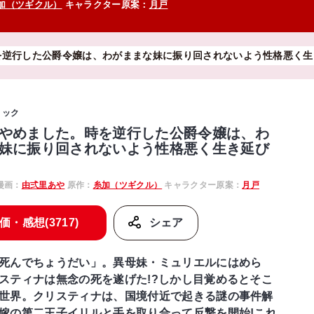
加（ツギクル）
キャラクター原案：
月戸
を逆行した公爵令嬢は、わがままな妹に振り回されないよう性格悪く生
ミック
やめました。時を逆行した公爵令嬢は、わ
妹に振り回されないよう性格悪く生き延び
漫画：
由弍里あや
原作：
糸加（ツギクル）
キャラクター原案：
月戸
価・感想(3717)
シェア
死んでちょうだい」。異母妹・ミュリエルにはめら
スティナは無念の死を遂げた!?しかし目覚めるとそこ
世界。クリスティナは、国境付近で起きる謎の事件解
嫁の第二王子イリルと手を取り合って反撃を開始!これ