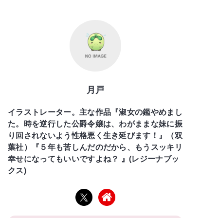
月戸
イラストレーター。主な作品『淑女の鑑やめまし
た。時を逆行した公爵令嬢は、わがままな妹に振
り回されないよう性格悪く生き延びます！』（双
葉社）『５年も苦しんだのだから、もうスッキリ
幸せになってもいいですよね？ 』(レジーナブッ
クス)