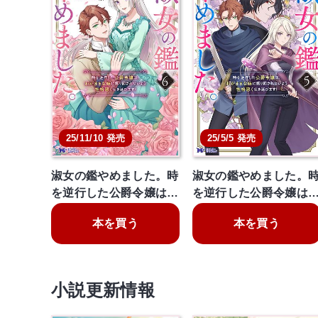
25/11/10 発売
25/5/5 発売
淑女の鑑やめました。時
淑女の鑑やめました。
を逆行した公爵令嬢は…
を逆行した公爵令嬢は
本を買う
本を買う
小説更新情報