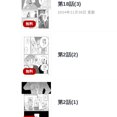
第18話(3)
2024年11月30日 更新
無料
第2話(2)
無料
第2話(1)