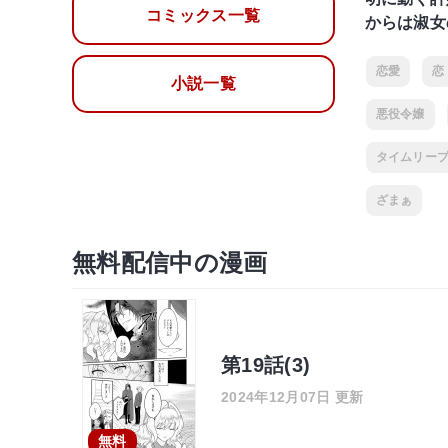
コミックス一覧
からは淑女
恋愛
恋
小説一覧
悪役令嬢
タイムリー
ざまぁ
無料配信中の漫画
第19話(3)
2024年12月07日 更新
無料