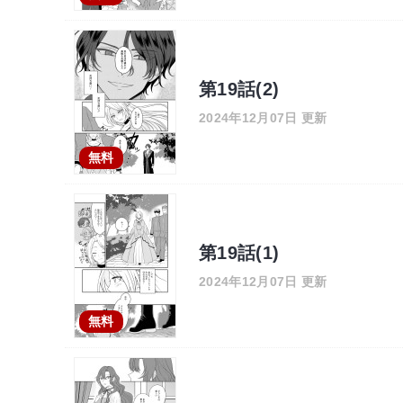
第19話(2)
2024年12月07日 更新
無料
第19話(1)
2024年12月07日 更新
無料