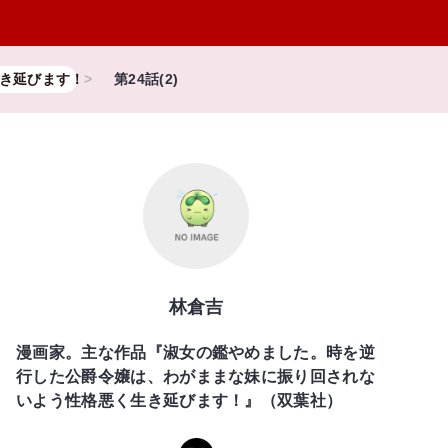
き延びます！
第24話(2)
林倉吉
漫画家。主な作品『淑女の鑑やめました。時を逆
行した公爵令嬢は、わがままな妹に振り回されな
いよう性格悪く生き延びます！』（双葉社）