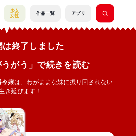
少女
作品一覧
アプリ
女性
公開は終了しました
がうがう」で続きを読む
爵令嬢は、わがままな妹に振り回されない
生き延びます！