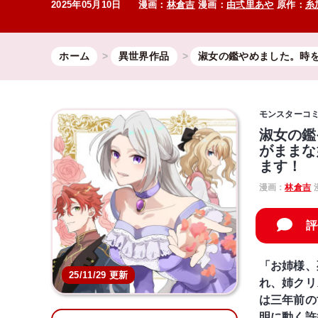
2025年05月10日
漫画：
林倉吉
漫画：
由弍里あや
原作：
糸
ホーム
異世界作品
淑女の鑑やめました。時
モンスターコ
淑女の鑑
がままな
ます！
漫画：
林倉吉
評
「お姉様、
25/11/29 更新
れ、姉クリ
は三年前の
明に動く許