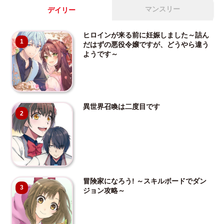
マンスリー
デイリー
ヒロインが来る前に妊娠しました～詰ん
1
だはずの悪役令嬢ですが、どうやら違う
ようです～
異世界召喚は二度目です
2
冒険家になろう! ～スキルボードでダン
3
ジョン攻略～