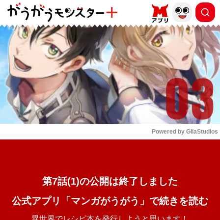
もっと読む
arrow_forward_ios
Powered by 
GliaStudios
Mute
第7話(1)の公開は終了しました
公式アプリ「マンガがうがう」で続きを読む
異世界でレシピ本を発行しようと思います！