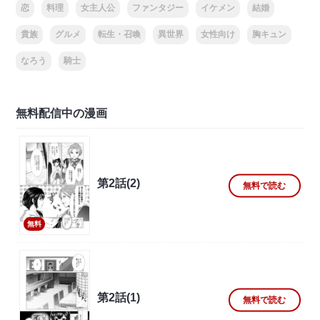
恋
料理
女主人公
ファンタジー
イケメン
結婚
貴族
グルメ
転生・召喚
異世界
女性向け
胸キュン
なろう
騎士
無料配信中の漫画
第2話(2)
無料で読む
無料
第2話(1)
無料で読む