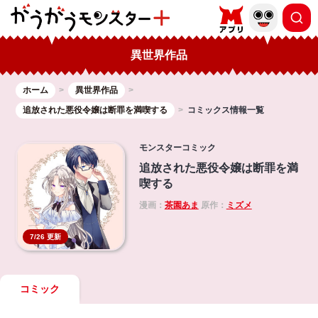
異世界作品
ホーム
異世界作品
追放された悪役令嬢は断罪を満喫する
コミックス情報一覧
モンスターコミック
追放された悪役令嬢は断罪を満
喫する
漫画：
茶園あま
原作：
ミズメ
7/26 更新
コミック