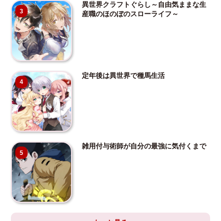
異世界クラフトぐらし～自由気ままな生
3
産職のほのぼのスローライフ～
定年後は異世界で種馬生活
4
雑用付与術師が自分の最強に気付くまで
5