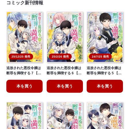
コミック新刊情報
25/12/25 発売
25/2/26 発売
24/7/25 発売
追放された悪役令嬢は
追放された悪役令嬢は
追放された悪役令嬢は
断罪を満喫する 7 【…
断罪を満喫する 6 【…
断罪を満喫する 5 【…
本を買う
本を買う
本を買う