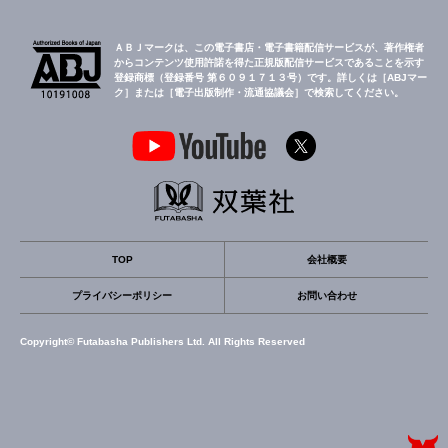
ＡＢＪマークは、この電子書店・電子書籍配信サービスが、著作権者
からコンテンツ使用許諾を得た正規版配信サービスであることを示す
登録商標（登録番号 第６０９１７１３号）です。詳しくは［ABJマー
ク］または［電子出版制作・流通協議会］で検索してください。
TOP
会社概要
プライバシーポリシー
お問い合わせ
Copyright© Futabasha Publishers Ltd. All Rights Reserved