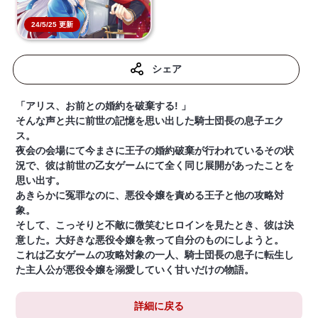
24/5/25 更新
シェア
「アリス、お前との婚約を破棄する! 」
そんな声と共に前世の記憶を思い出した騎士団長の息子エク
ス。
夜会の会場にて今まさに王子の婚約破棄が行われているその状
況で、彼は前世の乙女ゲームにて全く同じ展開があったことを
思い出す。
あきらかに冤罪なのに、悪役令嬢を責める王子と他の攻略対
象。
そして、こっそりと不敵に微笑むヒロインを見たとき、彼は決
意した。大好きな悪役令嬢を救って自分のものにしようと。
これは乙女ゲームの攻略対象の一人、騎士団長の息子に転生し
た主人公が悪役令嬢を溺愛していく甘いだけの物語。
詳細に戻る