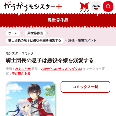
異世界作品
ホーム
異世界作品
騎士団長の息子は悪役令嬢を溺愛する
評価・感想コメント
モンスターコミック
騎士団長の息子は悪役令嬢を溺愛する
漫画：
みよしろ圭
原作：
yui/サウスのサウス(ツギクル)
キャラクター原
案：
春が野かおる
コミックス一覧