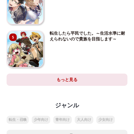
転生したら平民でした。～生活水準に耐
5
えられないので貴族を目指します～
もっと見る
ジャンル
転生・召喚
少年向け
青年向け
大人向け
少女向け