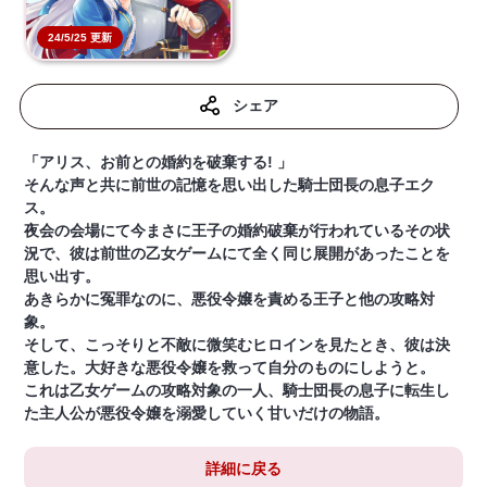
24/5/25 更新
シェア
「アリス、お前との婚約を破棄する! 」
そんな声と共に前世の記憶を思い出した騎士団長の息子エク
ス。
夜会の会場にて今まさに王子の婚約破棄が行われているその状
況で、彼は前世の乙女ゲームにて全く同じ展開があったことを
思い出す。
あきらかに冤罪なのに、悪役令嬢を責める王子と他の攻略対
象。
そして、こっそりと不敵に微笑むヒロインを見たとき、彼は決
意した。大好きな悪役令嬢を救って自分のものにしようと。
これは乙女ゲームの攻略対象の一人、騎士団長の息子に転生し
た主人公が悪役令嬢を溺愛していく甘いだけの物語。
詳細に戻る