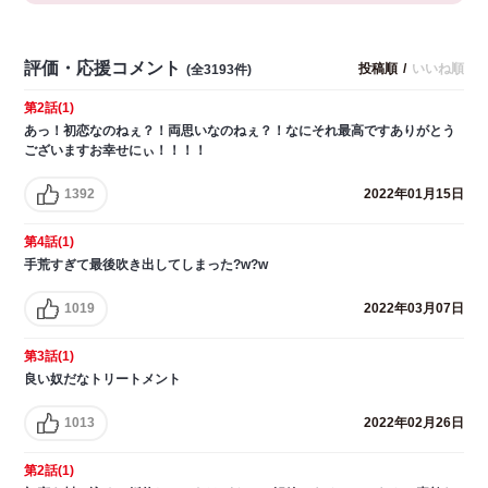
評価・応援コメント
投稿順
/
いいね順
(全3193件)
第2話(1)
あっ！初恋なのねぇ？！両思いなのねぇ？！なにそれ最高ですありがとう
ございますお幸せにぃ！！！！
1392
2022年01月15日
第4話(1)
手荒すぎて最後吹き出してしまった?w?w
1019
2022年03月07日
第3話(1)
良い奴だなトリートメント
1013
2022年02月26日
第2話(1)