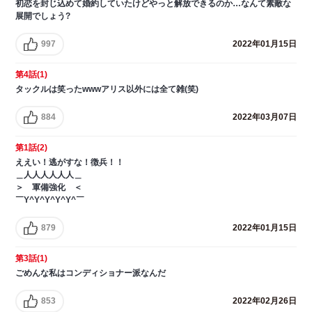
初恋を封じ込めて婚約していたけどやっと解放できるのか…なんて素敵な
展開でしょう?
997
2022年01月15日
第4話(1)
タックルは笑ったwwwアリス以外には全て雑(笑)
884
2022年03月07日
第1話(2)
ええい！逃がすな！徴兵！！
＿人人人人人人＿
＞ 軍備強化 ＜
￣Y^Y^Y^Y^Y^￣
879
2022年01月15日
第3話(1)
ごめんな私はコンディショナー派なんだ
853
2022年02月26日