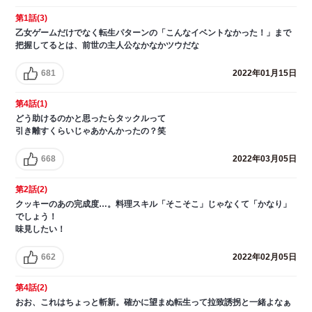
第1話(3)
乙女ゲームだけでなく転生パターンの「こんなイベントなかった！」まで
把握してるとは、前世の主人公なかなかツウだな
681
2022年01月15日
第4話(1)
どう助けるのかと思ったらタックルって
引き離すくらいじゃあかんかったの？笑
668
2022年03月05日
第2話(2)
クッキーのあの完成度…。料理スキル「そこそこ」じゃなくて「かなり」
でしょう！
味見したい！
662
2022年02月05日
第4話(2)
おお、これはちょっと斬新。確かに望まぬ転生って拉致誘拐と一緒よなぁ