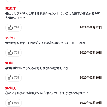
第2話(3)
仮にマリアがそんな事する訳無かったとして、仮にも殿下の新婚約者を奪
う気かコイツ？
728
2022年02月12日
第7話(2)
勉強になります！(兄はプライドの高いボンクラφ(´･ω･｀)ﾒﾓﾒﾓ)
708
2022年07月16日
第3話(3)
早速前世バレ？してるかもしれないのは珍しいな
705
2022年02月26日
第2話(1)
心のフォルダの保存ボタンが「はい」の二択しかないのが面白い。
690
2022年02月05日