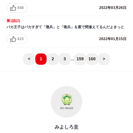
648
2022年03月26日
第1話(2)
バカ王子はバカすぎて「徴兵」と「衛兵」を素で間違えてるんだよきっと
615
2022年01月15日
<
1
2
3
...
159
160
>
みよしろ圭