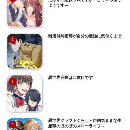
ようです～
雑用付与術師が自分の最強に気付くまで
2
異世界召喚は二度目です
3
異世界クラフトぐらし～自由気ままな生
4
産職のほのぼのスローライフ～