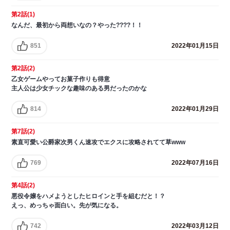
第2話(1)
なんだ、最初から両想いなの？やった????！！
851
2022年01月15日
第2話(2)
乙女ゲームやってお菓子作りも得意
主人公は少女チックな趣味のある男だったのかな
814
2022年01月29日
第7話(2)
素直可愛い公爵家次男くん速攻でエクスに攻略されてて草www
769
2022年07月16日
第4話(2)
悪役令嬢をハメようとしたヒロインと手を組むだと！？
えっ、めっちゃ面白い。先が気になる。
742
2022年03月12日