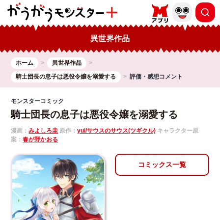
異世界作品
ホーム
異世界作品
騎士団長の息子は悪役令嬢を溺愛する
評価・感想コメント
モンスターコミック
騎士団長の息子は悪役令嬢を溺愛する
漫画：
みよしろ圭
原作：
yui/サウスのサウス(ツギクル)
キャラクター原
案：
春が野かおる
コミックス一覧