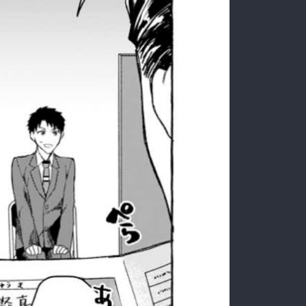
:692.15.691.37:rzdrzd.ydgzwzktg.oi