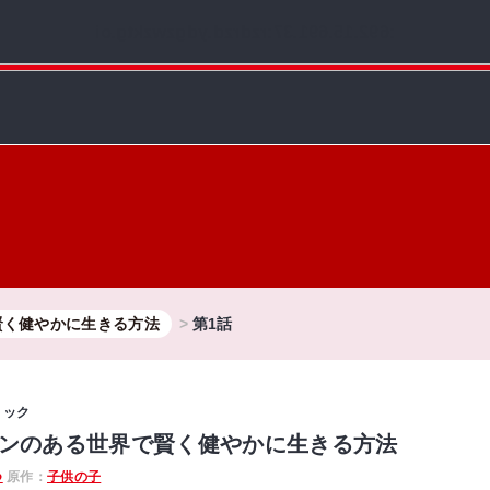
:692.15.691.37:rzdrzd.ydgzwzktg.oi
賢く健やかに生きる方法
第1話
ミック
ンのある世界で賢く健やかに生きる方法
つ
原作：
子供の子