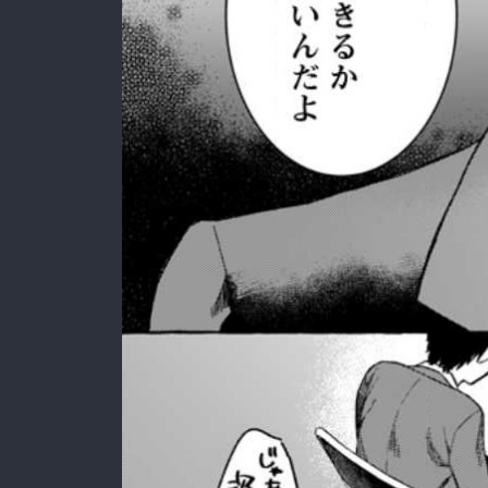
:692.15.691.37:rzdrzd.ydgzwzktg.oi