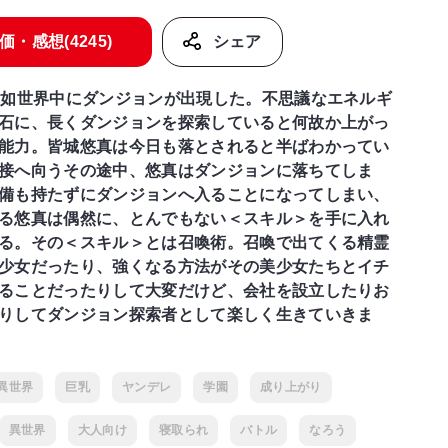
価・感想(4245)
シェア
突如世界中にダンジョンが出現した。不思議なエネルギ
石に、長くダンジョンを探索していると何故か上がっ
能力。皆城悠真は今日も落とされると半ばわかってい
接へ向うその途中、悠真はダンジョンに落ちてしま
備も持たずにダンジョンへ入ることになってしまい、
る悠真は偶然に、とんでもない＜スキル＞を手に入れ
る。その＜スキル＞とは召喚術。召喚で出てくる精霊
少女だったり、強くなる方法がその美少女たちとイチ
ることだったりして大変だけど、会社を設立したりお
りしてダンジョン探索者として楽しく生きていきま
異世界
巨乳
ヤンデレ
学園
成り上がり
異世界
大人向け
寝取られ
バトル
なろう