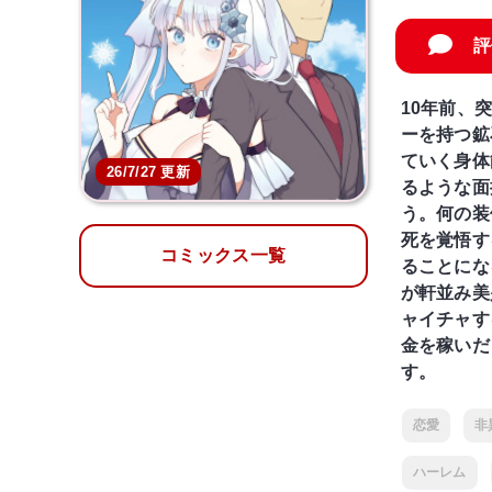
評
10年前、
ーを持つ鉱
ていく身体
26/7/27 更新
るような面
う。何の装
死を覚悟す
コミックス一覧
ることにな
が軒並み美
ャイチャす
金を稼いだ
す。
恋愛
非
ハーレム