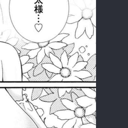
:692.15.691.72:rzdrzd.ydgzwzktg.oi