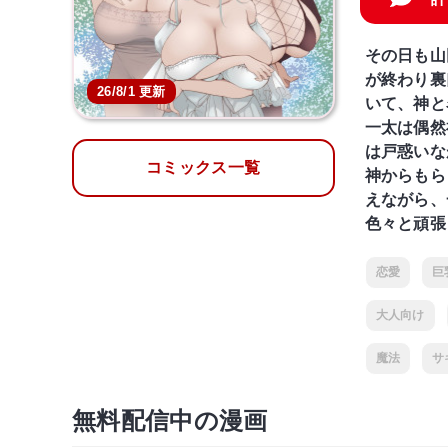
その日も山
が終わり裏
26/8/1 更新
いて、神と
一太は偶然
は戸惑いな
コミックス一覧
神からもら
えながら、
色々と頑張
恋愛
巨
大人向け
魔法
サ
無料配信中の漫画