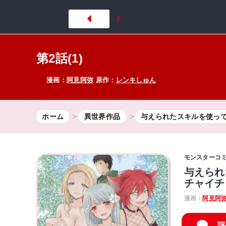
第2話(1)
漫画：
阿見阿弥
原作：
レンキしゅん
ホーム
異世界作品
与えられたスキルを使っ
モンスターコ
与えられ
チャイチ
漫画：
阿見阿
評