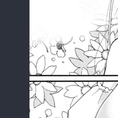
:692.15.691.72:rzdrzd.ydgzwzktg.oi