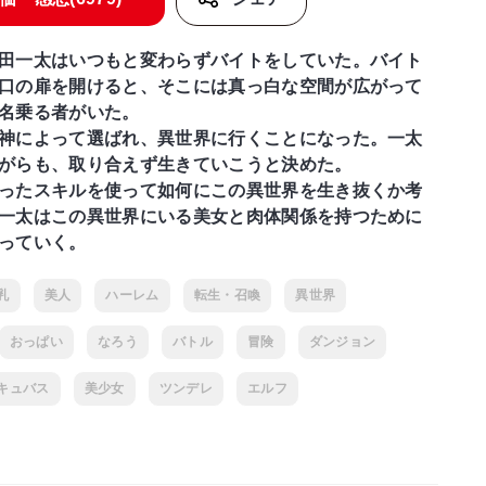
田一太はいつもと変わらずバイトをしていた。バイト
口の扉を開けると、そこには真っ白な空間が広がって
名乗る者がいた。
神によって選ばれ、異世界に行くことになった。一太
がらも、取り合えず生きていこうと決めた。
ったスキルを使って如何にこの異世界を生き抜くか考
一太はこの異世界にいる美女と肉体関係を持つために
っていく。
乳
美人
ハーレム
転生・召喚
異世界
おっぱい
なろう
バトル
冒険
ダンジョン
キュバス
美少女
ツンデレ
エルフ