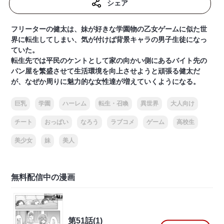
シェア
フリーターの健太は、妹が好きな学園物の乙女ゲームに似た世
界に転生してしまい、気が付けば背景キャラの男子生徒になっ
ていた。
転生先では平民のケントとして家の向かい側にあるバイト先の
パン屋を繁盛させて生活環境を向上させようと頑張る健太だ
が、なぜか周りに魅力的な女性達が増えていくようになる。
巨乳
学園
ハーレム
転生・召喚
異世界
大人向け
チート
おっぱい
なろう
ラブコメ
ゲーム
高校生
美少女
妹
美人
無料配信中の漫画
第51話(1)