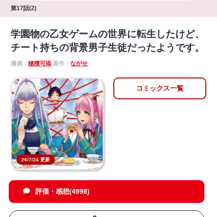
第17話(2)
学園物の乙女ゲームの世界に転生したけど、
チート持ちの背景男子生徒だったようです。
漫画：
穂積可添
原作：
ながせ
コミックス一覧
26/7/24 更新
評価・感想(4998)