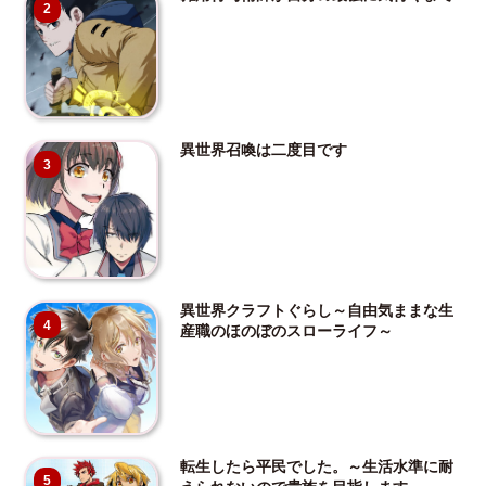
2
異世界召喚は二度目です
3
異世界クラフトぐらし～自由気ままな生
4
産職のほのぼのスローライフ～
転生したら平民でした。～生活水準に耐
5