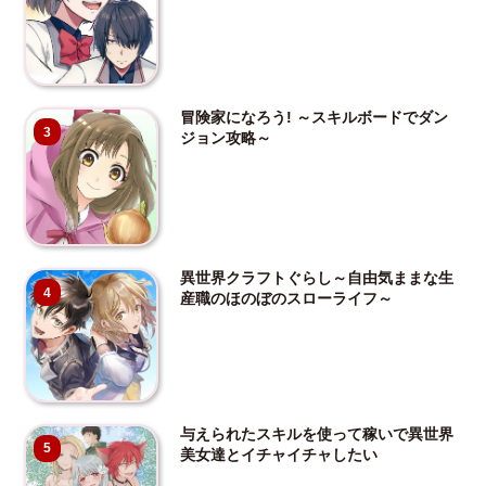
冒険家になろう! ～スキルボードでダン
3
ジョン攻略～
異世界クラフトぐらし～自由気ままな生
4
産職のほのぼのスローライフ～
与えられたスキルを使って稼いで異世界
5
美女達とイチャイチャしたい