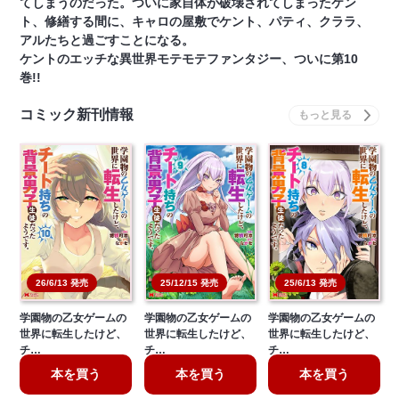
てしまうのだった。ついに家自体が破壊されてしまったケン
ト、修繕する間に、キャロの屋敷でケント、パティ、クララ、
アルたちと過ごすことになる。
ケントのエッチな異世界モテモテファンタジー、ついに第10
巻!!
コミック新刊情報
26/6/13 発売
25/12/15 発売
25/6/13 発売
学園物の乙女ゲームの
学園物の乙女ゲームの
学園物の乙女ゲームの
世界に転生したけど、
世界に転生したけど、
世界に転生したけど、
チ…
チ…
チ…
本を買う
本を買う
本を買う