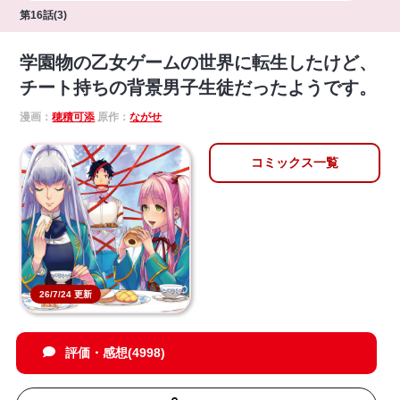
第16話(3)
学園物の乙女ゲームの世界に転生したけど、
チート持ちの背景男子生徒だったようです。
漫画：
穂積可添
原作：
ながせ
コミックス一覧
26/7/24 更新
評価・感想(4998)