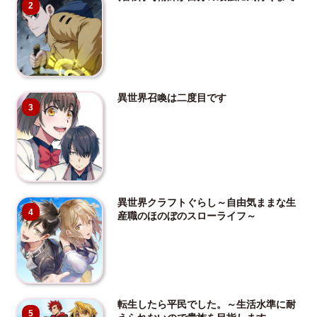
2
異世界召喚は二度目です
3
異世界クラフトぐらし～自由気ままな生
4
産職のほのぼのスローライフ～
転生したら平民でした。～生活水準に耐
5