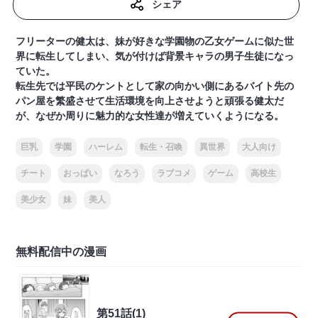
シェア
フリーターの健太は、妹が好きな学園物の乙女ゲームに似た世
界に転生してしまい、気が付けば背景キャラの男子生徒になっ
ていた。
転生先では平民のケントとして家の向かい側にあるバイト先の
パン屋を繁盛させて生活環境を向上させようと頑張る健太だ
が、なぜか周りに魅力的な女性達が増えていくようになる。
巨乳
学園
ハーレム
転生・召喚
異世界
大人向け
チート
おっぱい
なろう
ラブコメ
ゲーム
高校生
美少女
妹
美人
無料配信中の漫画
第51話(1)