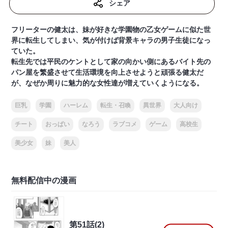
シェア
フリーターの健太は、妹が好きな学園物の乙女ゲームに似た世
界に転生してしまい、気が付けば背景キャラの男子生徒になっ
ていた。
転生先では平民のケントとして家の向かい側にあるバイト先の
パン屋を繁盛させて生活環境を向上させようと頑張る健太だ
が、なぜか周りに魅力的な女性達が増えていくようになる。
巨乳
学園
ハーレム
転生・召喚
異世界
大人向け
チート
おっぱい
なろう
ラブコメ
ゲーム
高校生
美少女
妹
美人
無料配信中の漫画
第51話(2)