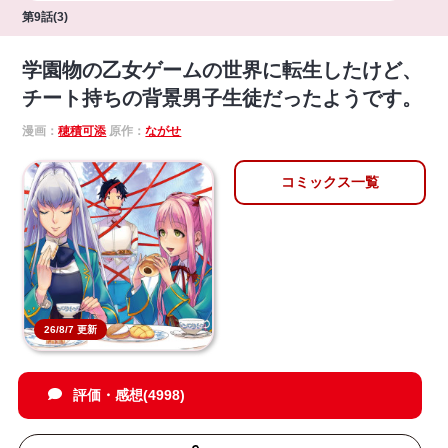
第9話(3)
学園物の乙女ゲームの世界に転生したけど、
チート持ちの背景男子生徒だったようです。
漫画：
穂積可添
原作：
ながせ
コミックス一覧
26/8/7 更新
評価・感想(4998)