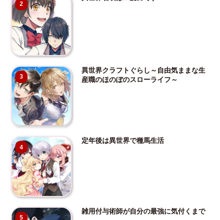
2
異世界クラフトぐらし～自由気ままな生
3
産職のほのぼのスローライフ～
定年後は異世界で種馬生活
4
雑用付与術師が自分の最強に気付くまで
5