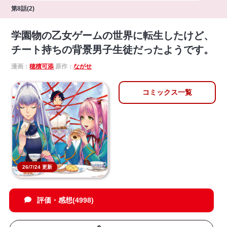
第8話(2)
学園物の乙女ゲームの世界に転生したけど、
チート持ちの背景男子生徒だったようです。
漫画：
穂積可添
原作：
ながせ
コミックス一覧
26/7/24 更新
評価・感想(4998)