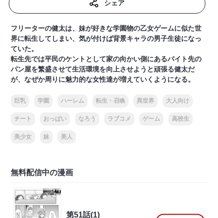
シェア
フリーターの健太は、妹が好きな学園物の乙女ゲームに似た世
界に転生してしまい、気が付けば背景キャラの男子生徒になっ
ていた。
転生先では平民のケントとして家の向かい側にあるバイト先の
パン屋を繁盛させて生活環境を向上させようと頑張る健太だ
が、なぜか周りに魅力的な女性達が増えていくようになる。
巨乳
学園
ハーレム
転生・召喚
異世界
大人向け
チート
おっぱい
なろう
ラブコメ
ゲーム
高校生
美少女
妹
美人
無料配信中の漫画
第51話(1)