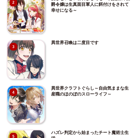
2
爵令嬢は生真面目軍人に餌付けをされて
幸せになる～
異世界召喚は二度目です
3
異世界クラフトぐらし～自由気ままな生
4
産職のほのぼのスローライフ～
ハズレ判定から始まったチート魔術士生
5