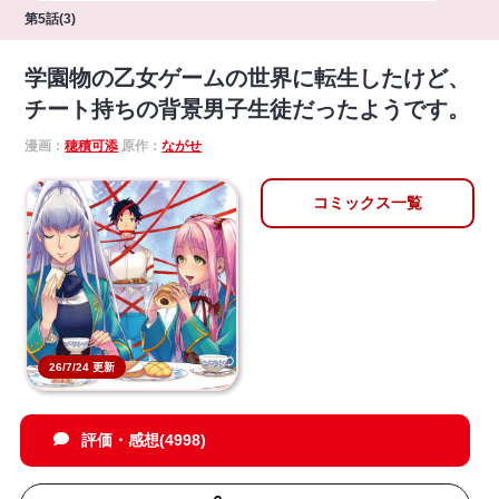
第5話(3)
学園物の乙女ゲームの世界に転生したけど、
チート持ちの背景男子生徒だったようです。
漫画：
穂積可添
原作：
ながせ
コミックス一覧
26/7/24 更新
評価・感想(4998)