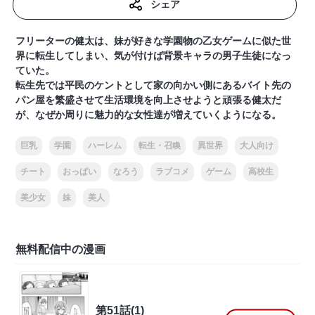
シェア
フリーターの健太は、妹が好きな学園物の乙女ゲームに似た世
界に転生してしまい、気が付けば背景キャラの男子生徒になっ
ていた。
転生先では平民のケントとして家の向かい側にあるバイト先の
パン屋を繁盛させて生活環境を向上させようと頑張る健太だ
が、なぜか周りに魅力的な女性達が増えていくようになる。
巨乳
学園
ハーレム
転生・召喚
異世界
大人向け
チート
おっぱい
なろう
ラブコメ
ゲーム
高校生
美少女
妹
美人
無料配信中の漫画
第51話(1)