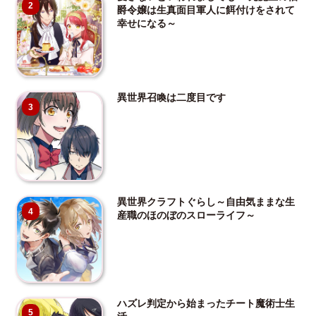
2
爵令嬢は生真面目軍人に餌付けをされて
幸せになる～
異世界召喚は二度目です
3
異世界クラフトぐらし～自由気ままな生
4
産職のほのぼのスローライフ～
ハズレ判定から始まったチート魔術士生
5