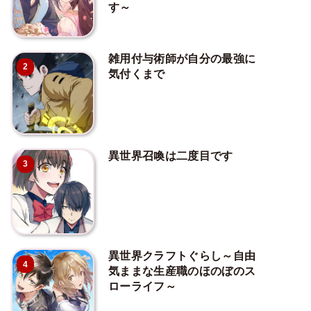
す～
雑用付与術師が自分の最強に
2
気付くまで
異世界召喚は二度目です
3
異世界クラフトぐらし～自由
4
気ままな生産職のほのぼのス
ローライフ～