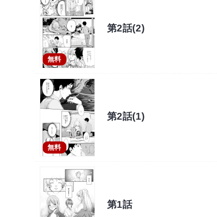
第2話(2)
無料
第2話(1)
無料
第1話