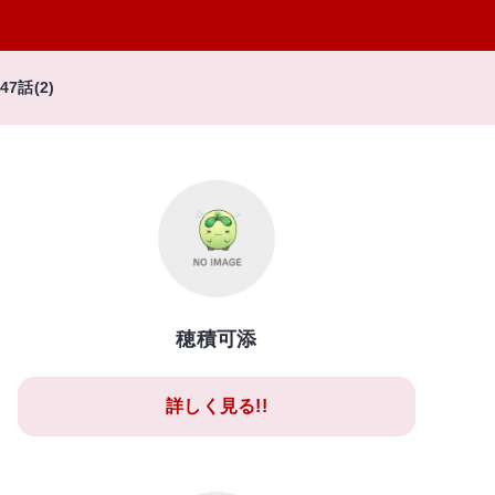
47話(2)
穂積可添
詳しく見る!!