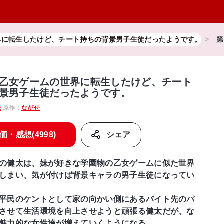
界に転生したけど、チート持ちの背景男子生徒だったようです。
第
乙女ゲームの世界に転生したけど、チート
景男子生徒だったようです。
添
原作：
ながせ
価・感想(4998)
シェア
の健太は、妹が好きな学園物の乙女ゲームに似た世界
しまい、気が付けば背景キャラの男子生徒になってい
平民のケントとして家の向かい側にあるバイト先のパ
させて生活環境を向上させようと頑張る健太だが、な
魅力的な女性達が増えていくようになる。