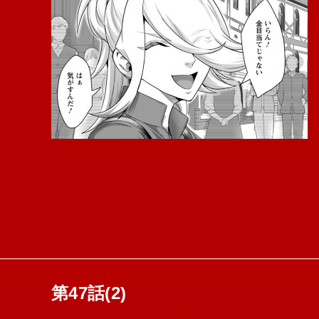
第47話(2)