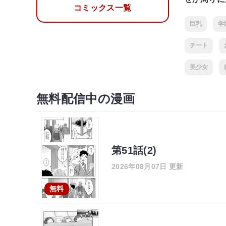
コミックス一覧
巨乳
学
チート
美少女
無料配信中の漫画
第51話(2)
2026年08月07日 更新
無料