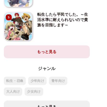
転生したら平民でした。～生
5
活水準に耐えられないので貴
族を目指します～
もっと見る
ジャンル
転生・召喚
少年向け
青年向け
大人向け
少女向け
もっと見る