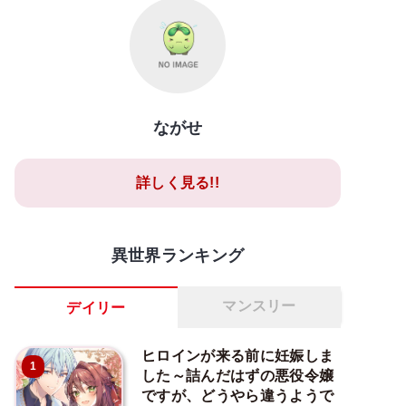
ながせ
詳しく見る!!
異世界ランキング
マンスリー
デイリー
ヒロインが来る前に妊娠しま
1
した～詰んだはずの悪役令嬢
ですが、どうやら違うようで