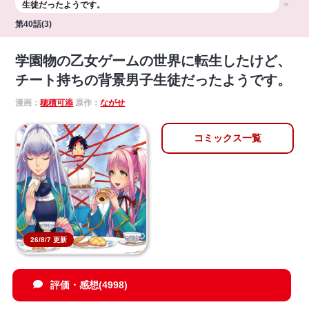
生徒だったようです。
第40話(3)
学園物の乙女ゲームの世界に転生したけど、
チート持ちの背景男子生徒だったようです。
漫画：
穂積可添
原作：
ながせ
コミックス一覧
26/8/7 更新
評価・感想(4998)