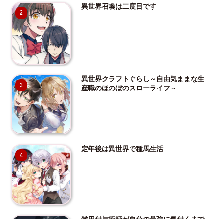
異世界召喚は二度目です
2
異世界クラフトぐらし～自由気ままな生
3
産職のほのぼのスローライフ～
定年後は異世界で種馬生活
4
雑用付与術師が自分の最強に気付くまで