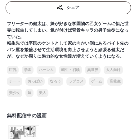
シェア
フリーターの健太は、妹が好きな学園物の乙女ゲームに似た世
界に転生してしまい、気が付けば背景キャラの男子生徒になっ
ていた。
転生先では平民のケントとして家の向かい側にあるバイト先の
パン屋を繁盛させて生活環境を向上させようと頑張る健太だ
が、なぜか周りに魅力的な女性達が増えていくようになる。
巨乳
学園
ハーレム
転生・召喚
異世界
大人向け
チート
おっぱい
なろう
ラブコメ
ゲーム
高校生
美少女
妹
美人
無料配信中の漫画