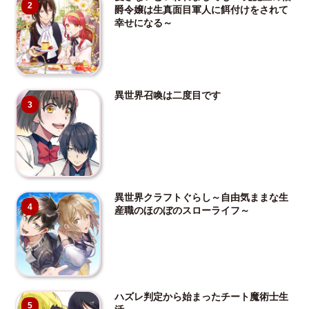
2
爵令嬢は生真面目軍人に餌付けをされて
幸せになる～
異世界召喚は二度目です
3
異世界クラフトぐらし～自由気ままな生
4
産職のほのぼのスローライフ～
ハズレ判定から始まったチート魔術士生
5