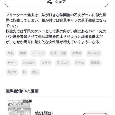
シェア
フリーターの健太は、妹が好きな学園物の乙女ゲームに似た世
界に転生してしまい、気が付けば背景キャラの男子生徒になっ
ていた。
転生先では平民のケントとして家の向かい側にあるバイト先の
パン屋を繁盛させて生活環境を向上させようと頑張る健太だ
が、なぜか周りに魅力的な女性達が増えていくようになる。
巨乳
学園
ハーレム
転生・召喚
異世界
大人向け
チート
おっぱい
なろう
ラブコメ
ゲーム
高校生
美少女
妹
美人
無料配信中の漫画
第51話(1)