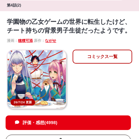
第4話(2)
学園物の乙女ゲームの世界に転生したけど、
チート持ちの背景男子生徒だったようです。
漫画：
穂積可添
原作：
ながせ
コミックス一覧
26/7/24 更新
評価・感想(4998)