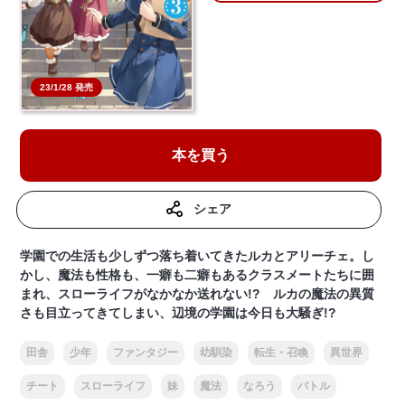
23/1/28 発売
本を買う
シェア
学園での生活も少しずつ落ち着いてきたルカとアリーチェ。し
かし、魔法も性格も、一癖も二癖もあるクラスメートたちに囲
まれ、スローライフがなかなか送れない!? ルカの魔法の異質
さも目立ってきてしまい、辺境の学園は今日も大騒ぎ!?
田舎
少年
ファンタジー
幼馴染
転生・召喚
異世界
チート
スローライフ
妹
魔法
なろう
バトル