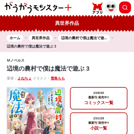
異世界作品
ホーム
異世界作品
‎辺境の農村で僕は魔法で遊...
辺境の農村で僕は魔法で遊ぶ 3
Ｍノベルス
辺境の農村で僕は魔法で遊ぶ 3
著者：
よねちょ
イラスト：
雪島もも
23/8/30
最新刊 発売中!!
コミックス一覧
23/1/28
最新刊 発売中!!
小説一覧