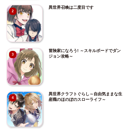
異世界召喚は二度目です
2
冒険家になろう! ～スキルボードでダン
3
ジョン攻略～
異世界クラフトぐらし～自由気ままな生
4
産職のほのぼのスローライフ～