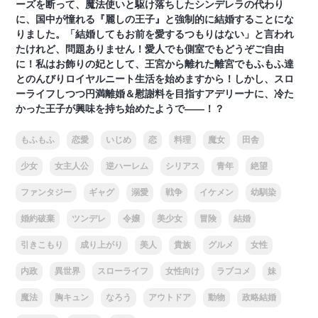
ーズを断って、魔法使いと駆け落ちしたシンデレラの代わり
に、国中が憧れる『麗しの王子』と強制的に結婚することにな
りました。「結婚してもお前を愛するつもりはない」と言われ
たけれど、問題ありません！愛人でも側室でもどうぞご自由
に！私はお飾りの妃として、王宮から離れた離宮でもふもふ達
とのんびりロイヤルニート生活を始めますから！しかし、スロ
ーライフしつつ円満離婚＆慰謝料を目指すアデリーナに、冷た
かった王子が興味を持ち始めたようで――！？
もふもふ
恋愛
いじめ
恋
料理
魔女
田舎
少女
女主人公
逆ハーレム
シリアス
青年
絶望
ファンタジー
ギャグ
溺愛
戦争
イケメン
幼馴染
婚約破棄
ツンデレ
令嬢
美少女
冒険
結婚
引きこもり
成り上がり
美人
貴族
グルメ
女性
内政
異世界
スローライフ
女性向け
ラブコメ
妹
魔法
胸キュン
なろう
アウトドア
動物
政略結婚