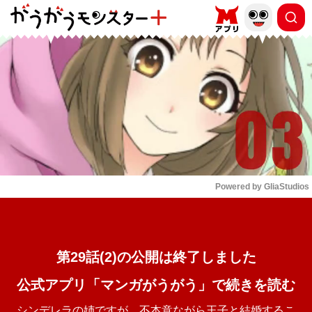
もっと読む
arrow_forward_ios
Powered by 
GliaStudios
Mute
第29話(2)の公開は終了しました
公式アプリ「マンガがうがう」で続きを読む
シンデレラの姉ですが、不本意ながら王子と結婚するこ