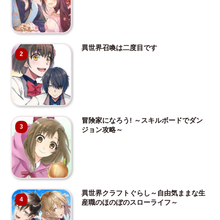
異世界召喚は二度目です
2
冒険家になろう! ～スキルボードでダン
3
ジョン攻略～
異世界クラフトぐらし～自由気ままな生
4
産職のほのぼのスローライフ～