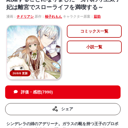
妃は離宮でスローライフを満喫する～
漫画：
チドリアシ
原作：
柚子れもん
キャラクター原案：
茲助
コミックス一覧
小説一覧
26/8/8 更新
評価・感想(7990)
シェア
シンデレラの姉のアデリーナ。ガラスの靴を持つ王子のプロポ