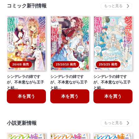
コミック新刊情報
26/4/8 発売
25/10/10 発売
25/3/25 発売
シンデレラの姉です
シンデレラの姉です
シンデレラの姉です
が、不本意ながら王子
が、不本意ながら王子
が、不本意ながら王子
と結…
と結…
と結…
本を買う
本を買う
本を買う
小説更新情報