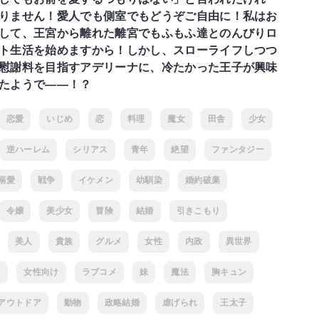
りません！愛人でも側室でもどうぞご自由に！私はお
して、王宮から離れた離宮でもふもふ達とのんびりロ
ト生活を始めますから！しかし、スローライフしつつ
慰謝料を目指すアデリーナに、冷たかった王子が興味
たようで――！？
恋愛
いじめ
恋
料理
魔女
田舎
少女
逆ハーレム
シリアス
青年
絶望
ファンタジー
溺愛
戦争
イケメン
幼馴染
婚約破棄
令嬢
美少女
冒険
結婚
引きこもり
美人
貴族
グルメ
女性
内政
異世界
フ
女性向け
ラブコメ
妹
魔法
胸キュン
アウトドア
動物
政略結婚
虐げられ
王太子