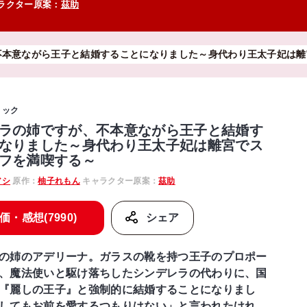
ラクター原案：
茲助
不本意ながら王子と結婚することになりました～身代わり王太子妃は離
ミック
ラの姉ですが、不本意ながら王子と結婚す
なりました～身代わり王太子妃は離宮でス
フを満喫する～
アシ
原作：
柚子れもん
キャラクター原案：
茲助
価・感想(7990)
シェア
の姉のアデリーナ。ガラスの靴を持つ王子のプロポー
、魔法使いと駆け落ちしたシンデレラの代わりに、国
『麗しの王子』と強制的に結婚することになりまし
してもお前を愛するつもりはない」と言われたけれ