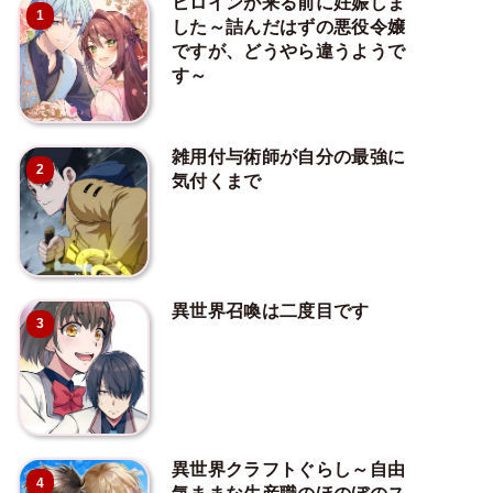
ヒロインが来る前に妊娠しま
1
した～詰んだはずの悪役令嬢
ですが、どうやら違うようで
す～
雑用付与術師が自分の最強に
2
気付くまで
異世界召喚は二度目です
3
異世界クラフトぐらし～自由
4