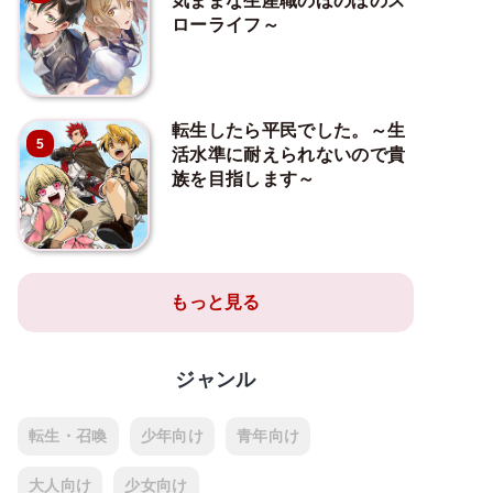
気ままな生産職のほのぼのス
ローライフ～
転生したら平民でした。～生
5
活水準に耐えられないので貴
族を目指します～
もっと見る
ジャンル
転生・召喚
少年向け
青年向け
大人向け
少女向け