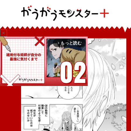
close
もっと読む
arrow_forward_ios
Mute