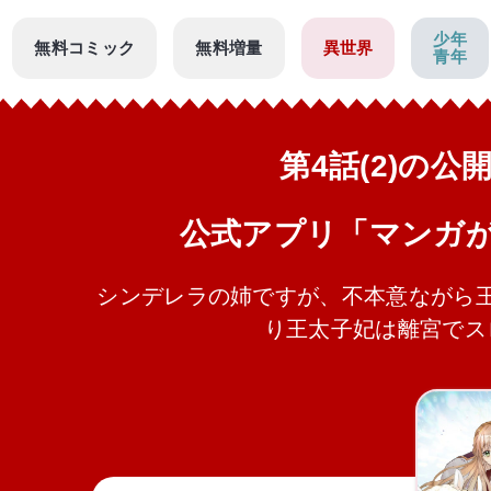
少年
無料コミック
無料増量
異世界
青年
第4話(2)の
公式アプリ「マンガ
シンデレラの姉ですが、不本意ながら
り王太子妃は離宮でス