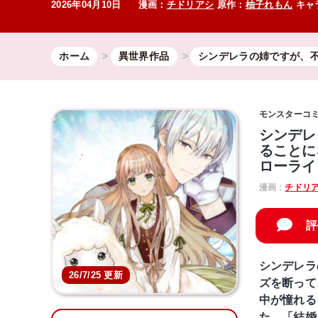
2026年04月10日
漫画：
チドリアシ
原作：
柚子れもん
キャ
ホーム
異世界作品
シンデレラの姉ですが、
モンスターコ
シンデレ
ることに
ローライ
漫画：
チドリ
評
シンデレラ
26/7/25 更新
ズを断って
中が憧れる
た。「結婚