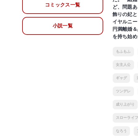
コミックス一覧
ど、問題あ
飾りの妃と
イヤルニー
小説一覧
円満離婚＆
を持ち始め
もふもふ
女主人公
ギャグ
ツンデレ
成り上がり
スローライ
なろう