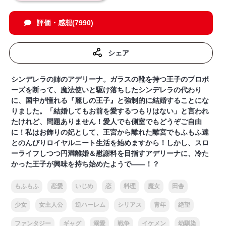
評価・感想(7990)
シェア
シンデレラの姉のアデリーナ。ガラスの靴を持つ王子のプロポ
ーズを断って、魔法使いと駆け落ちしたシンデレラの代わり
に、国中が憧れる『麗しの王子』と強制的に結婚することにな
りました。「結婚してもお前を愛するつもりはない」と言われ
たけれど、問題ありません！愛人でも側室でもどうぞご自由
に！私はお飾りの妃として、王宮から離れた離宮でもふもふ達
とのんびりロイヤルニート生活を始めますから！しかし、スロ
ーライフしつつ円満離婚＆慰謝料を目指すアデリーナに、冷た
かった王子が興味を持ち始めたようで――！？
もふもふ
恋愛
いじめ
恋
料理
魔女
田舎
少女
女主人公
逆ハーレム
シリアス
青年
絶望
ファンタジー
ギャグ
溺愛
戦争
イケメン
幼馴染