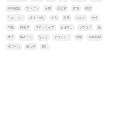
婚約破棄
ツンデレ
令嬢
美少女
冒険
結婚
引きこもり
成り上がり
美人
貴族
グルメ
女性
内政
異世界
スローライフ
女性向け
ラブコメ
妹
魔法
胸キュン
なろう
アウトドア
動物
政略結婚
虐げられ
王太子
癒し