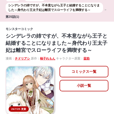
シンデレラの姉ですが、不本意ながら王子と結婚することになりま
した～身代わり王太子妃は離宮でスローライフを満喫する～
第35話(1)
モンスターコミック
シンデレラの姉ですが、不本意ながら王子と
結婚することになりました～身代わり王太子
妃は離宮でスローライフを満喫する～
漫画：
チドリアシ
原作：
柚子れもん
キャラクター原案：
茲助
コミックス一覧
小説一覧
26/7/25 更新