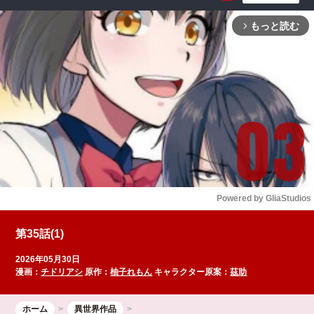
もっと読む
arrow_forward_ios
Powered by 
GliaStudios
Mute
第35話(1)
2026年05月30日
漫画：
チドリアシ
原作：
柚子れもん
キャラクター原案：
茲助
ホーム
異世界作品