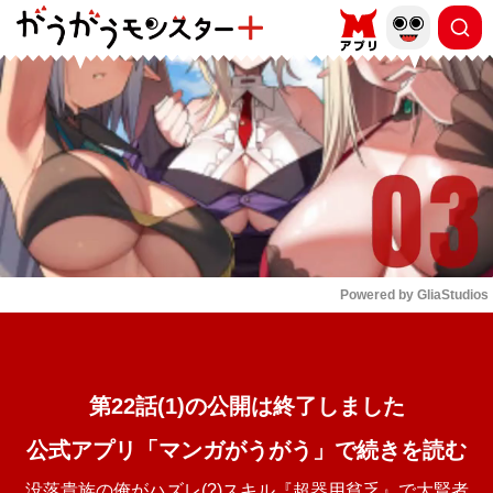
もっと読む
arrow_forward_ios
Powered by 
GliaStudios
Mute
第22話(1)の公開は終了しました
公式アプリ「マンガがうがう」で続きを読む
没落貴族の俺がハズレ(?)スキル『超器用貧乏』で大賢者