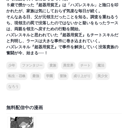
５歳で授かった『超器用貧乏』は「ハズレスキル」と陰口を叩
かれたが、家族は気にしておらず気楽な毎日が続く。
そんなある日、父が元領主だったことを知る。調査を重ねるう
ち、現領主の罠で没落したのではないかと疑いをもったラース
は、両親を領主へ戻すための行動を開始。
ハズレスキルと思われていた『超器用貧乏』もチートスキルだ
と判明し、ラースは大きな事件に巻き込まれていく。
ハズレスキル『超器用貧乏』で事件を解決していく没落貴族の
奮闘が今、始まる──！
少年
ファンタジー
貴族
異世界
チート
魔法
転生・召喚
最強
学園
冒険
成り上がり
美少女
なろう
無料配信中の漫画