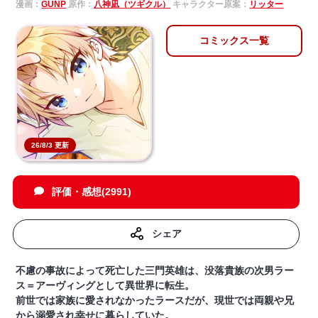
漫画：
GUNP
原作：
八神凪（ツギクル）
キャラクター原案：
リッター
コミックス一覧
26/8/3 更新
評価・感想(2991)
シェア
不慮の事故によって死亡した三門英雄は、没落貴族の次男ラー
ス＝アーヴィングとして異世界に転生。
前世では家族に愛されなかったラースだが、現世では両親や兄
から溺愛され幸せに暮らしていた。