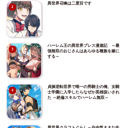
異世界召喚は二度目です
2
ハーレム王の異世界プレス漫遊記 ～最
3
強無双のおじさんはあらゆる種族を嫁に
する～
貞操逆転世界で唯一の男騎士の俺、女騎
4
士学園に入学したらなぜか英雄扱いされ
た ～絶倫スキルでハーレム無双～
異世界クラフトぐらし～自由気ままな生