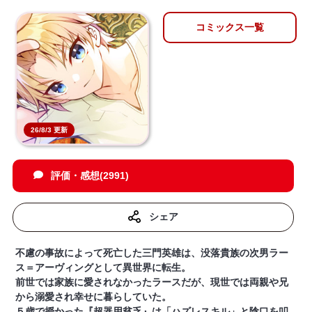
コミックス一覧
26/8/3 更新
評価・感想(2991)
シェア
不慮の事故によって死亡した三門英雄は、没落貴族の次男ラー
ス＝アーヴィングとして異世界に転生。
前世では家族に愛されなかったラースだが、現世では両親や兄
から溺愛され幸せに暮らしていた。
５歳で授かった『超器用貧乏』は「ハズレスキル」と陰口を叩