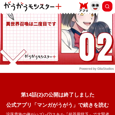
もっと読む
arrow_forward_ios
Powered by 
GliaStudios
Mute
第14話(2)の公開は終了しました
公式アプリ「マンガがうがう」で続きを読む
没落貴族の俺がハズレ(?)スキル『超器用貧乏』で大賢者