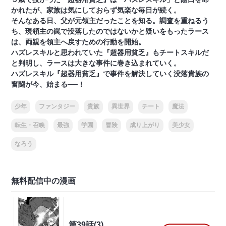
かれたが、家族は気にしておらず気楽な毎日が続く。
そんなある日、父が元領主だったことを知る。調査を重ねるう
ち、現領主の罠で没落したのではないかと疑いをもったラース
は、両親を領主へ戻すための行動を開始。
ハズレスキルと思われていた『超器用貧乏』もチートスキルだ
と判明し、ラースは大きな事件に巻き込まれていく。
ハズレスキル『超器用貧乏』で事件を解決していく没落貴族の
奮闘が今、始まる──！
少年
ファンタジー
貴族
異世界
チート
魔法
転生・召喚
最強
学園
冒険
成り上がり
美少女
なろう
無料配信中の漫画
第39話(3)