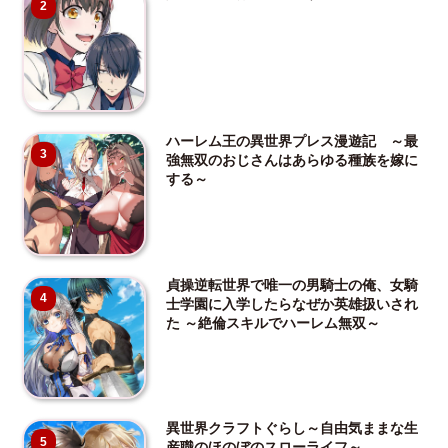
2
ハーレム王の異世界プレス漫遊記 ～最
3
強無双のおじさんはあらゆる種族を嫁に
する～
貞操逆転世界で唯一の男騎士の俺、女騎
4
士学園に入学したらなぜか英雄扱いされ
た ～絶倫スキルでハーレム無双～
異世界クラフトぐらし～自由気ままな生
5
産職のほのぼのスローライフ～