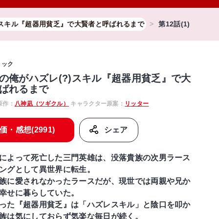
)スキル『超器用貧乏』で大賢者と呼ばれるまで
第12話(1)
ミック
の俺がハズレ(?)スキル『超器用貧乏』で大
ばれるまで
原作：
八神凪（ツギクル）
キャラクター原案：
リッター
価・感想(2991)
シェア
によって死亡した三門英雄は、没落貴族の次男ラース
ングとして異世界に転生。
族に愛されなかったラースだが、現世では両親や兄か
幸せに暮らしていた。
った『超器用貧乏』は「ハズレスキル」と陰口を叩か
族は気にしておらず気楽な毎日が続く。