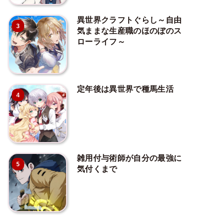
異世界クラフトぐらし～自由
3
気ままな生産職のほのぼのス
ローライフ～
定年後は異世界で種馬生活
4
雑用付与術師が自分の最強に
5
気付くまで