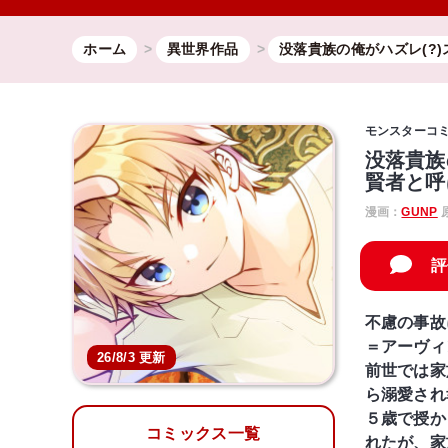
ホーム
異世界作品
没落貴族の俺がハズレ(?
モンスターコ
没落貴族
賢者と呼
漫画：
GUNP
評
不慮の事故
＝アーヴィ
26/8/3 更新
前世では家
ら溺愛され
５歳で授か
コミックス一覧
れたが、家