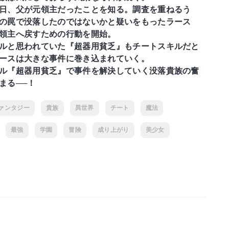
日、父が元領主だったことを知る。調査を重ねるう
の罠で没落したのではないかと疑いをもったラース
領主へ戻すための行動を開始。
ルと思われていた『超器用貧乏』もチートスキルだと
ースは大きな事件に巻き込まれていく。
ル『超器用貧乏』で事件を解決していく没落貴族の奮
まる──！
ァンタジー
貴族
異世界
チート
魔法
最強
学園
冒険
成り上がり
美少女