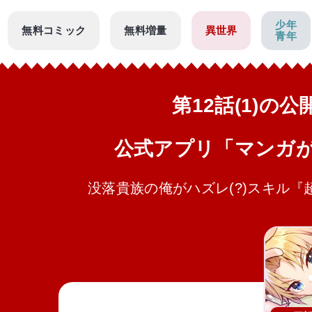
少年
無料コミック
無料増量
異世界
青年
第12話(1)の
公式アプリ「マンガ
没落貴族の俺がハズレ(?)スキル