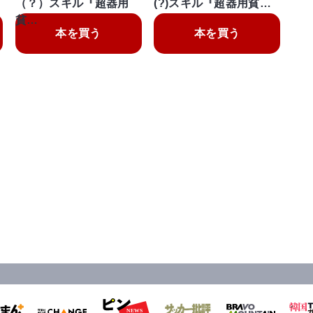
（？）スキル『超器用
(?)スキル『超器用貧…
貧…
本を買う
本を買う