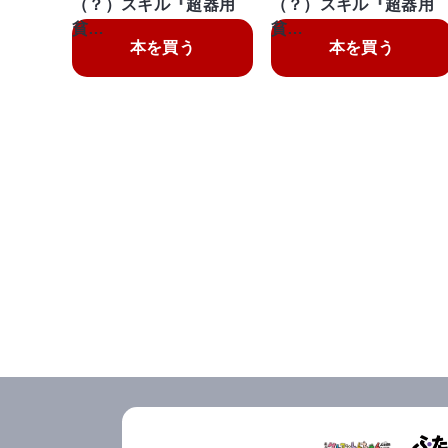
（？）スキル『超器用
（？）スキル『超器用
貧…
貧…
本を買う
本を買う