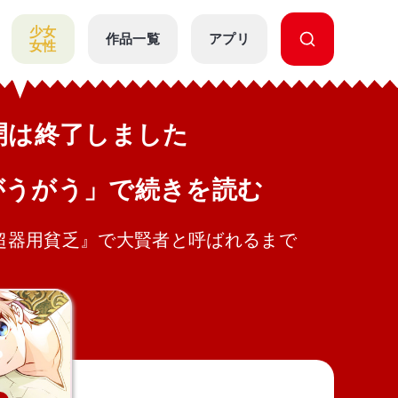
少女
作品一覧
アプリ
女性
公開は終了しました
がうがう」で続きを読む
『超器用貧乏』で大賢者と呼ばれるまで