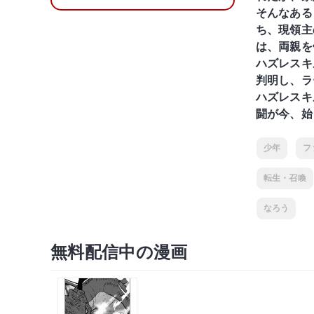
そんなある
ち、現領主
は、両親を
ハズレスキ
判明し、ラ
ハズレスキ
闘が今、始
少年
フ
転生・召喚
なろう
無料配信中の漫画