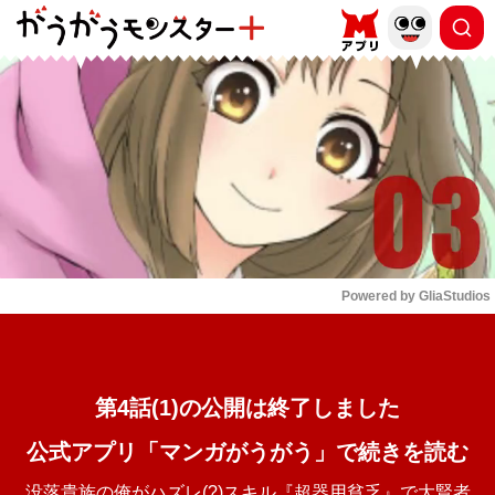
もっと読む
arrow_forward_ios
Powered by 
GliaStudios
Mute
第4話(1)の公開は終了しました
公式アプリ「マンガがうがう」で続きを読む
没落貴族の俺がハズレ(?)スキル『超器用貧乏』で大賢者