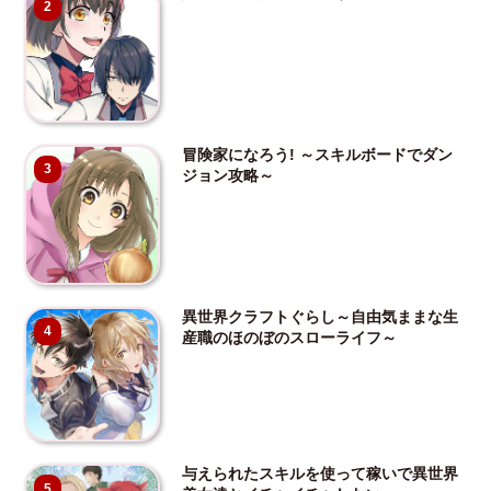
2
冒険家になろう! ～スキルボードでダン
3
ジョン攻略～
異世界クラフトぐらし～自由気ままな生
4
産職のほのぼのスローライフ～
与えられたスキルを使って稼いで異世界
5