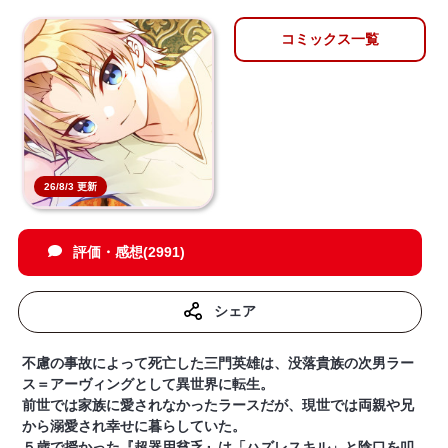
コミックス一覧
26/8/3 更新
評価・感想(2991)
シェア
不慮の事故によって死亡した三門英雄は、没落貴族の次男ラー
ス＝アーヴィングとして異世界に転生。
前世では家族に愛されなかったラースだが、現世では両親や兄
から溺愛され幸せに暮らしていた。
５歳で授かった『超器用貧乏』は「ハズレスキル」と陰口を叩