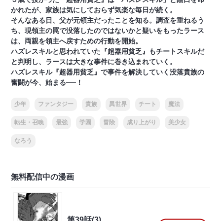
かれたが、家族は気にしておらず気楽な毎日が続く。
そんなある日、父が元領主だったことを知る。調査を重ねるう
ち、現領主の罠で没落したのではないかと疑いをもったラース
は、両親を領主へ戻すための行動を開始。
ハズレスキルと思われていた『超器用貧乏』もチートスキルだ
と判明し、ラースは大きな事件に巻き込まれていく。
ハズレスキル『超器用貧乏』で事件を解決していく没落貴族の
奮闘が今、始まる──！
少年
ファンタジー
貴族
異世界
チート
魔法
転生・召喚
最強
学園
冒険
成り上がり
美少女
なろう
無料配信中の漫画
第39話(3)