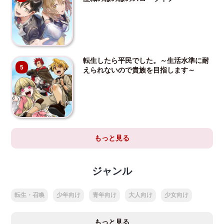
転生したら平民でした。～生活水準に耐
5
えられないので貴族を目指します～
もっと見る
ジャンル
転生・召喚
少年向け
青年向け
大人向け
少女向け
もっと見る