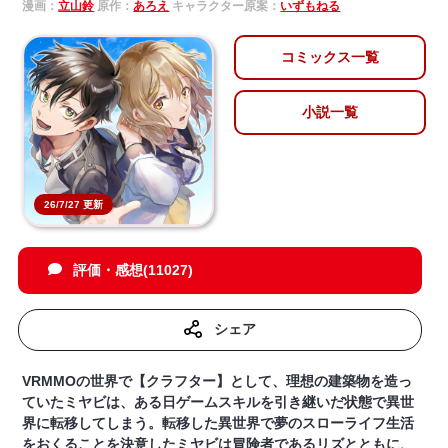
漫画：
立山鈴
原作：
あろえ
キャラクター原案：
いずもねる
コミックス一覧
小説一覧
26/7/27 更新
評価・感想(11027)
シェア
VRMMOの世界で【クラフター】として、理想の建築物を造っ
ていたミヤビは、ある日ゲームスキルを引き継いだ状態で異世
界に転移してしまう。転移した異世界で夢のスローライフ生活
をおくることを決意したミヤビは冒険者であるリズとともに、