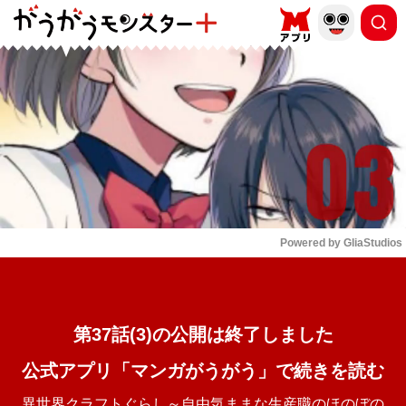
もっと読む
arrow_forward_ios
Powered by 
GliaStudios
Mute
第37話(3)の公開は終了しました
公式アプリ「マンガがうがう」で続きを読む
異世界クラフトぐらし～自由気ままな生産職のほのぼの