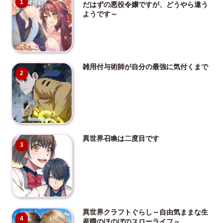
1
だはずの悪役令嬢ですが、どうやら違う
ようです～
雑用付与術師が自分の最強に気付くまで
2
異世界召喚は二度目です
3
異世界クラフトぐらし～自由気ままな生
4
産職のほのぼのスローライフ～