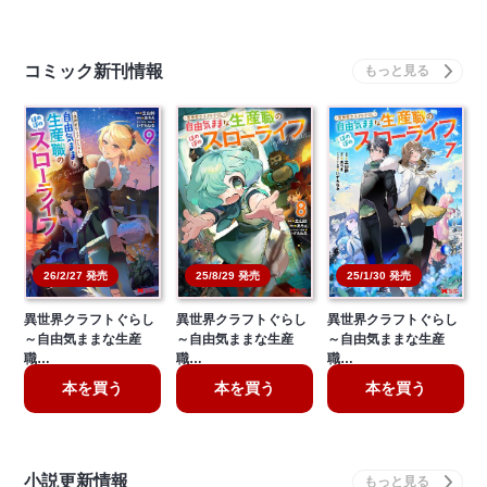
コミック新刊情報
26/2/27 発売
25/8/29 発売
25/1/30 発売
異世界クラフトぐらし
異世界クラフトぐらし
異世界クラフトぐらし
～自由気ままな生産
～自由気ままな生産
～自由気ままな生産
職…
職…
職…
本を買う
本を買う
本を買う
小説更新情報