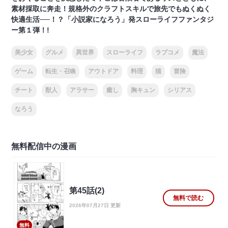
素材採取に奔走！規格外のクラフトスキルで旅先でもぬくぬく
快適生活──！？「小説家になろう」発スローライフファンタジ
ー第１弾！!
美少女
グルメ
異世界
スローライフ
ラブコメ
魔法
ゲーム
転生・召喚
アウトドア
料理
猫
冒険
チート
獣人
アラサー
癒し
胸キュン
シリアス
なろう
無料配信中の漫画
第45話(2)
無料で読む
2026年07月27日 更新
無料