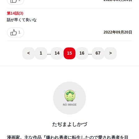
第14話(3)
話が早くて良いな
1
2022年09月20日
<
1
...
14
15
16
...
67
>
たぢまよしかづ
漫画家。主な作品『嫌われ勇者に転生したので愛され勇者を目