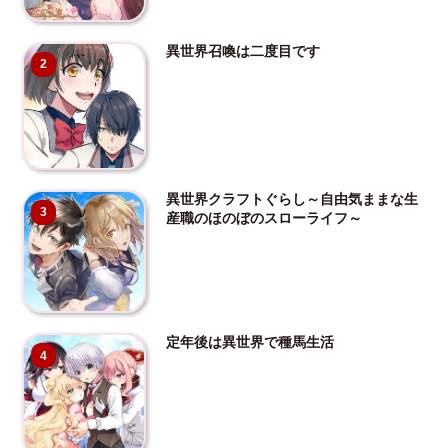
異世界召喚は二度目です
2
異世界クラフトぐらし～自由気ままな生
3
産職のほのぼのスローライフ～
定年後は異世界で種馬生活
4