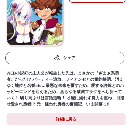
シェア
WEB小説好の主人公が転生した先は、まさかの『ざまぁ系勇
者』だった!? パーティー追放、フィアンセとの婚約解消、消え
ゆく地位と名誉etc…最悪な未来を覆すため、愛する許嫁とのハ
ッピーエンドを迎えるため、あらゆる破滅フラグをへし折って
いく！ 驕り高ぶりは言語道断！ 才能に溺れず努力を重ね、目指
せ愛され勇者!? 元・嫌われ勇者の奮闘記、いま開幕っ!!
詳細に戻る