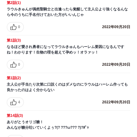
第2話(1)
ラウルきゅんが偶然聖騎士と出逢ったら覚醒して主人公より強くなるんな
ら今のうちに手名付けておいた方がいいんじゃ
0
2022年09月20日
第1話(3)
なるほど愛され勇者になってラウルきゅんもハーレム要因になるんです
ね！わかります！生物の理を超えて孕めッ！オラァッ！
0
2022年09月20日
第1話(2)
主人公が手当たり次第に口説くのはダメなのにラウルはハーレム作っても
良かったのはよく分からない
4
2022年09月20日
第14話(3)
ありがとうオリゴ糖！
みんなが糖分吐いていくよぅ?(? ???ω??? ?)?ﾎﾟｯ