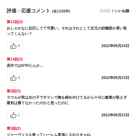
評価・応援コメント
投稿順
/
いいね順
(全1338件)
第12話(2)
おしゃかなに反応してて可愛い。それはそれとして足元の砂糖誰か買い取
ってくんない？
0
2022年09月24日
第14話(3)
原作ではNTRたんか…
2
2022年09月23日
第3話(3)
ラウルが実は女の子でサラシで胸を締め付けてるから十分に酸素が吸えず
最初は勝てなかったのかと思ったのに
1
2022年09月23日
第3話(2)
ジャーヴィスも救ってハーレム要員に入れなきゃね