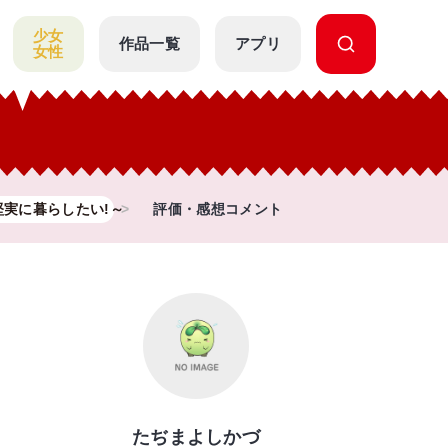
少女
作品一覧
アプリ
女性
実に暮らしたい!～
評価・感想コメント
たぢまよしかづ