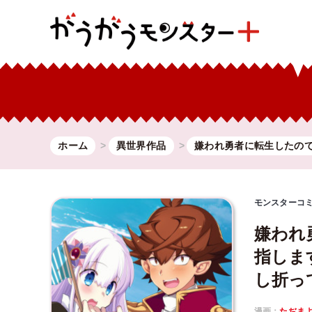
ホーム
異世界作品
嫌われ勇者に転生したので
モンスターコ
嫌われ
指しま
し折っ
漫画：
たぢま