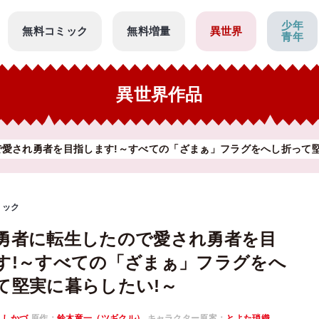
少年
無料コミック
無料増量
異世界
青年
異世界作品
愛され勇者を目指します!～すべての「ざまぁ」フラグをへし折って堅
ミック
勇者に転生したので愛され勇者を目
す!～すべての「ざまぁ」フラグをへ
て堅実に暮らしたい!～
よしかづ
原作：
鈴木竜一（ツギクル）
キャラクター原案：
とよた瑣織