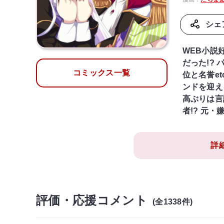
シェ
WEB小説
だった!?
コミックス一覧
位と名誉e
ンドを迎え
高ぶりは言
者!? 元
詳
評価・応援コメント
(全1338件)