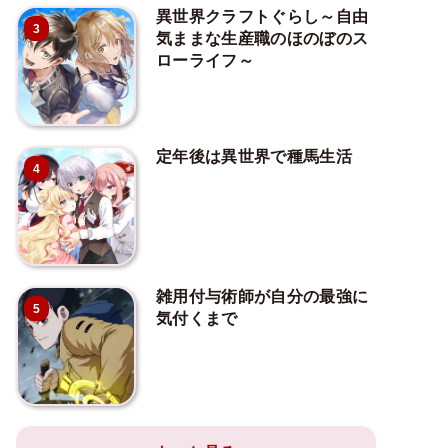
異世界クラフトぐらし～自由
3
気ままな生産職のほのぼのス
ローライフ～
定年後は異世界で種馬生活
4
雑用付与術師が自分の最強に
5
気付くまで