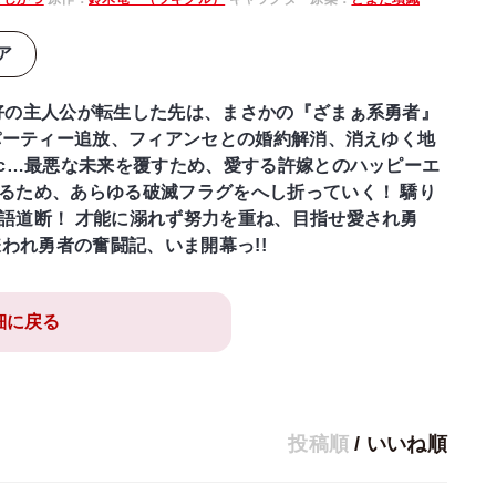
ア
好の主人公が転生した先は、まさかの『ざまぁ系勇者』
 パーティー追放、フィアンセとの婚約解消、消えゆく地
tc…最悪な未来を覆すため、愛する許嫁とのハッピーエ
るため、あらゆる破滅フラグをへし折っていく！ 驕り
語道断！ 才能に溺れず努力を重ね、目指せ愛され勇
・嫌われ勇者の奮闘記、いま開幕っ!!
細に戻る
投稿順
/
いいね順