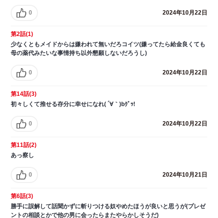
0
2024年10月22日
第2話(1)
少なくともメイドからは嫌われて無いだろコイツ(嫌ってたら給金良くても
母の薬代みたいな事情持ち以外懇願しないだろうし)
0
2024年10月22日
第14話(3)
初々しくて推せる存分に幸せになれ( ´∀｀)bｸﾞｯ!
0
2024年10月22日
第11話(2)
あっ察し
0
2024年10月21日
第6話(3)
勝手に誤解して話聞かずに斬りつける奴やめたほうが良いと思うが(プレゼ
ントの相談とかで他の男に会ったらまたやらかしそうだ)