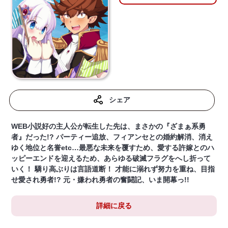
シェア
WEB小説好の主人公が転生した先は、まさかの『ざまぁ系勇
者』だった!? パーティー追放、フィアンセとの婚約解消、消え
ゆく地位と名誉etc…最悪な未来を覆すため、愛する許嫁とのハ
ッピーエンドを迎えるため、あらゆる破滅フラグをへし折って
いく！ 驕り高ぶりは言語道断！ 才能に溺れず努力を重ね、目指
せ愛され勇者!? 元・嫌われ勇者の奮闘記、いま開幕っ!!
詳細に戻る