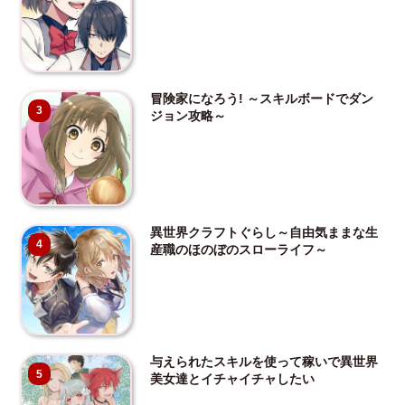
冒険家になろう! ～スキルボードでダン
3
ジョン攻略～
異世界クラフトぐらし～自由気ままな生
4
産職のほのぼのスローライフ～
与えられたスキルを使って稼いで異世界
5
美女達とイチャイチャしたい