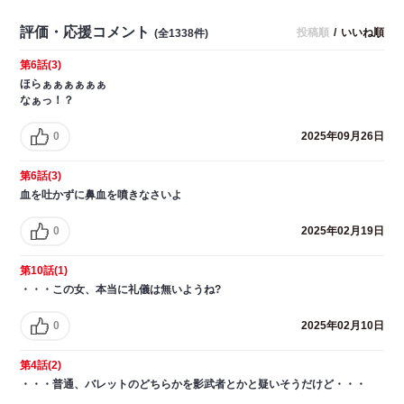
評価・応援コメント
投稿順
/
いいね順
(全1338件)
第6話(3)
ほらぁぁぁぁぁぁ
なぁっ！？
0
2025年09月26日
第6話(3)
血を吐かずに鼻血を噴きなさいよ
0
2025年02月19日
第10話(1)
・・・この女、本当に礼儀は無いようね?
0
2025年02月10日
第4話(2)
・・・普通、バレットのどちらかを影武者とかと疑いそうだけど・・・