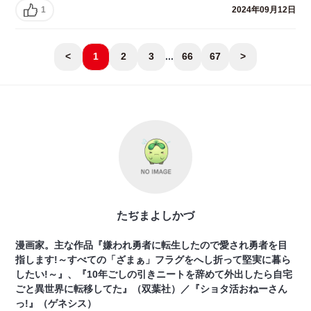
1
2024年09月12日
<
1
2
3
...
66
67
>
たぢまよしかづ
漫画家。主な作品『嫌われ勇者に転生したので愛され勇者を目
指します!～すべての「ざまぁ」フラグをへし折って堅実に暮ら
したい!～』、『10年ごしの引きニートを辞めて外出したら自宅
ごと異世界に転移してた』（双葉社）／『ショタ活おねーさん
っ!』（ゲネシス）