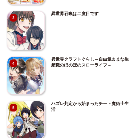
異世界召喚は二度目です
3
異世界クラフトぐらし～自由気ままな生
4
産職のほのぼのスローライフ～
ハズレ判定から始まったチート魔術士生
5
活