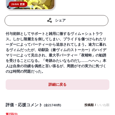
26/8/6 更新
シェア
付与術師としてサポートと雑用に徹するヴィム＝シュトラウ
ス。しかし階層主を倒してしまい、プライドを傷つけられたリ
ーダーによってパーティーから追放されてしまう。途方に暮れ
るヴィムだったが、幼馴染（兼ヴィムのストーカー）のハイデ
マリーによって見出され、最大手パーティー「夜蜻蛉」の勧誘
を受けることになる。「奇跡みたいなものだし……へへへ」本
人は自身の功績を偶然と言い張るが、周囲がその実力に気づく
のは時間の問題だった。
詳細に戻る
評価・応援コメント
投稿順
/
いいね順
(全21740件)
第7話(3)