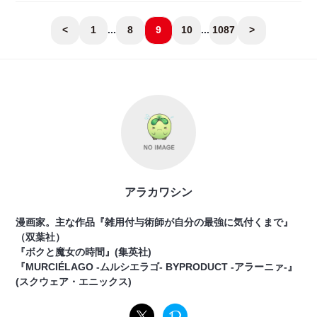
<
1
...
8
9
10
...
1087
>
アラカワシン
漫画家。主な作品『雑用付与術師が自分の最強に気付くまで』
（双葉社）
『ボクと魔女の時間』(集英社)
『MURCIÉLAGO -ムルシエラゴ- BYPRODUCT -アラーニァ-』
(スクウェア・エニックス)