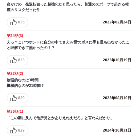
命がけの一発逆転狙った超強化だと思ったら、普通のスポーツで起きる程
度のリスクだった件
835
2022年02月24日
第24話(3)
えっ？こいつホントに自分の中でさえ97階のボスに手も足も出なかったこ
と理解できて無かったの？？
833
2023年10月19日
第22話(2)
物理的なのは3時間
機械的なのが21時間？
829
2023年08月10日
第36話(1)
「この期に及んで他所見とかありえねえだろ」と言わんばかり。
829
2024年10月31日