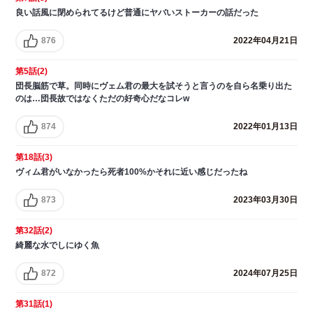
良い話風に閉められてるけど普通にヤバいストーカーの話だった
876
2022年04月21日
第5話(2)
団長脳筋で草。同時にヴェム君の最大を試そうと言うのを自ら名乗り出た
のは…団長故ではなくただの好奇心だなコレw
874
2022年01月13日
第18話(3)
ヴィム君がいなかったら死者100%かそれに近い感じだったね
873
2023年03月30日
第32話(2)
綺麗な水でしにゆく魚
872
2024年07月25日
第31話(1)