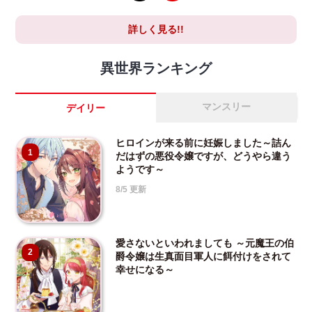
詳しく見る!!
異世界ランキング
マンスリー
デイリー
ヒロインが来る前に妊娠しました～詰ん
1
だはずの悪役令嬢ですが、どうやら違う
ようです～
8/5 更新
愛さないといわれましても ～元魔王の伯
2
爵令嬢は生真面目軍人に餌付けをされて
幸せになる～