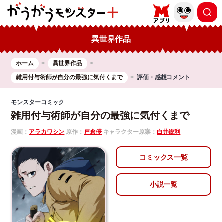
異世界作品
ホーム
異世界作品
雑用付与術師が自分の最強に気付くまで
評価・感想コメント
モンスターコミック
雑用付与術師が自分の最強に気付くまで
漫画：
アラカワシン
原作：
戸倉儚
キャラクター原案：
白井鋭利
コミックス一覧
小説一覧