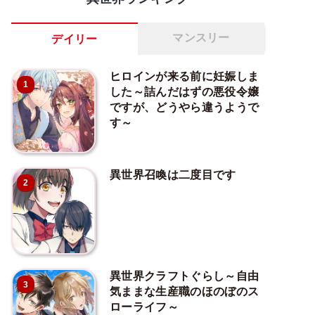
マンスリー
デイリー
ヒロインが来る前に妊娠しま
1
した～詰んだはずの悪役令嬢
ですが、どうやら違うようで
す～
異世界召喚は二度目です
2
異世界クラフトぐらし～自由
3
気ままな生産職のほのぼのス
ローライフ～