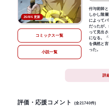
付与術師と
しかし階層
26/8/6 更新
によってパ
だったが、
って見出さ
コミックス一覧
になる。「
を偶然と言
った。
小説一覧
詳
評価・応援コメント
(全21740件)