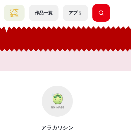
少女
作品一覧
アプリ
女性
アラカワシン