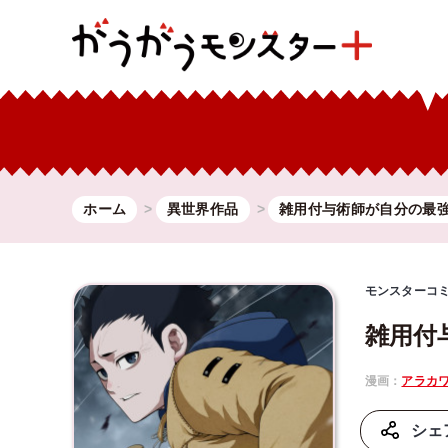
ホーム
異世界作品
雑用付与術師が自分の最
モンスターコ
雑用付
漫画：
アラカ
シェ