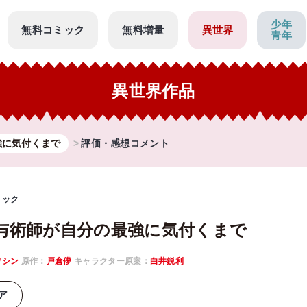
少年
無料コミック
無料増量
異世界
青年
異世界作品
強に気付くまで
評価・感想コメント
ミック
与術師が自分の最強に気付くまで
ワシン
原作：
戸倉儚
キャラクター原案：
白井鋭利
ア