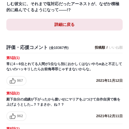
しむ彼女に、それまで塩対応だったアーネストが、なぜか積極
的に絡んでくるようになって――!?
詳細に戻る
評価・応援コメント
投稿順
/
いいね順
(全10367件)
第5話(1)
常に4～6位とれてる人間が1位なら別におかしくはないやろwあと不正して
ないのハッキリしたらお前侮辱罪じゃすまないからな。
967
2021年11月12日
第5話(2)
殿下自分の成績が下がったから腹いせにマリアをぶつけて自作自演で株を
上げようとした...？？まさか、ね？？
962
2021年12月11日
第8話(1)