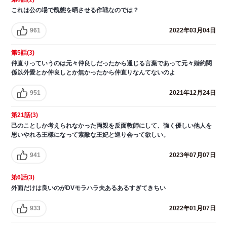
これは公の場で醜態を晒させる作戦なのでは？
961
2022年03月04日
第5話(3)
仲直りっていうのは元々仲良しだったから通じる言葉であって元々婚約関
係以外愛とか仲良しとか無かったから仲直りなんてないのよ
951
2021年12月24日
第21話(3)
己のことしか考えられなかった両親を反面教師にして、強く優しい他人を
思いやれる王様になって素敵な王妃と巡り会って欲しい。
941
2023年07月07日
第6話(3)
外面だけは良いのがDVモラハラ夫あるあるすぎてきちい
933
2022年01月07日