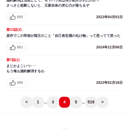
婚約解消は当然として、モラハラ男は何か処分されたのか？
さっさと処断しないと、王家自体の求心力が落ちるぞ
885
2022年04月01日
第33話(3)
原作でこの宰相が国王のこと「自己肯定感の化け物」って思ってて笑った
881
2024年12月06日
第7話(1)
まじかよこいつ･･･
もう俺も婚約解消するわ
880
2022年02月18日
<
1
...
3
4
5
...
519
>