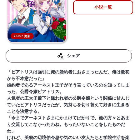
小説一覧
26/8/7 更新
シェア
「ビアトリスは強引に俺の婚約者におさまったんだ。俺は最初
から不本意だった」
婚約者であるアーネスト王子がそう言っているのを知ってしま
った、公爵令嬢ビアトリス。
人気者の王太子殿下と嫌われ者の公爵令嬢という関係に甘んじ
ていたビアトリスだったが、気持ちを切り替えて好きに生きる
ことを決意する。
「今までアーネストさまにかまけてばかりで、他の方々とあま
り交流してこなかったわね。もったいないことをしたものだ
わ」
けれど、美貌の辺境伯令息や気のいい友人たちと学院生活を楽