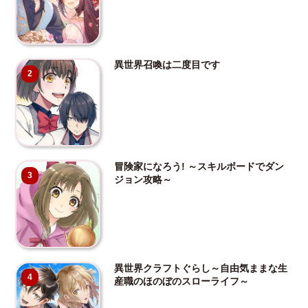
異世界召喚は二度目です
2
冒険家になろう! ～スキルボードでダン
3
ジョン攻略～
異世界クラフトぐらし～自由気ままな生
4
産職のほのぼのスローライフ～