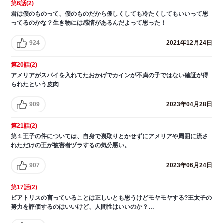
第6話(2)
君は僕のものって、僕のものだから優しくしても冷たくしてもいいって思
ってるのかな？生き物には感情があるんだよって思った！
924
2021年12月24日
第20話(2)
アメリアがスパイを入れてたおかげでカインが不貞の子ではない確証が得
られたという皮肉
909
2023年04月28日
第21話(2)
第１王子の件については、自身で裏取りとかせずにアメリアや周囲に流さ
れただけの王が被害者ヅラするの気分悪い。
907
2023年06月24日
第17話(2)
ビアトリスの言っていることは正しいとも思うけどモヤモヤする?王太子の
努力を評価するのはいいけど、人間性はいいのか？…