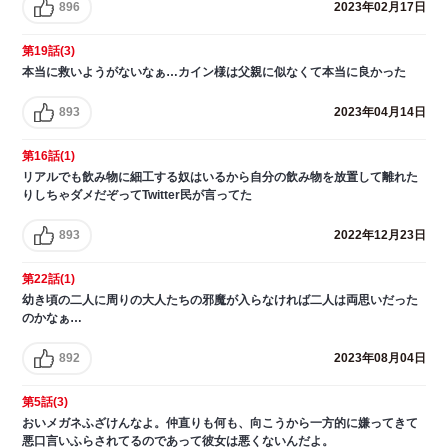
896
2023年02月17日
第19話(3)
本当に救いようがないなぁ…カイン様は父親に似なくて本当に良かった
893
2023年04月14日
第16話(1)
リアルでも飲み物に細工する奴はいるから自分の飲み物を放置して離れた
りしちゃダメだぞってTwitter民が言ってた
893
2022年12月23日
第22話(1)
幼き頃の二人に周りの大人たちの邪魔が入らなければ二人は両思いだった
のかなぁ…
892
2023年08月04日
第5話(3)
おいメガネふざけんなよ。仲直りも何も、向こうから一方的に嫌ってきて
悪口言いふらされてるのであって彼女は悪くないんだよ。