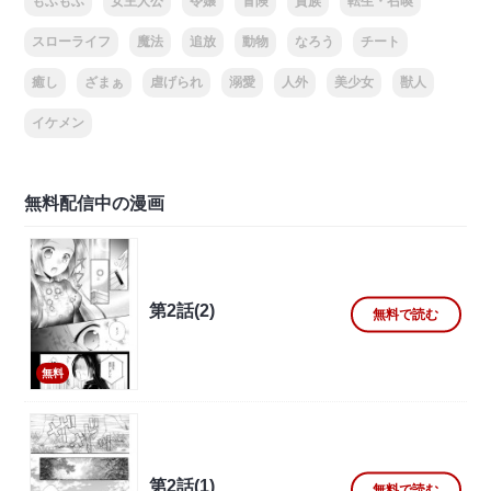
もふもふ
女主人公
令嬢
冒険
貴族
転生・召喚
スローライフ
魔法
追放
動物
なろう
チート
癒し
ざまぁ
虐げられ
溺愛
人外
美少女
獣人
イケメン
無料配信中の漫画
第2話(2)
無料で読む
無料
第2話(1)
無料で読む