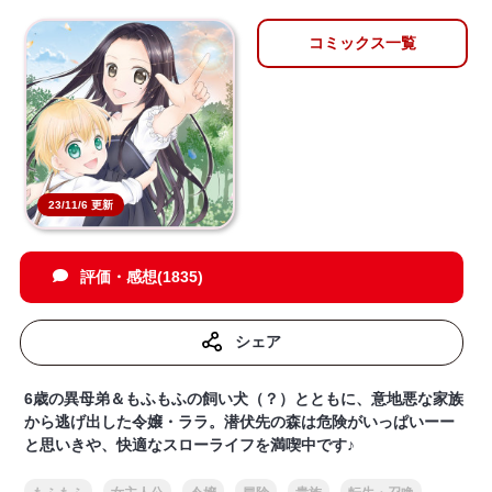
コミックス一覧
23/11/6 更新
評価・感想(1835)
シェア
6歳の異母弟＆もふもふの飼い犬（？）とともに、意地悪な家族
から逃げ出した令嬢・ララ。潜伏先の森は危険がいっぱいーー
と思いきや、快適なスローライフを満喫中です♪