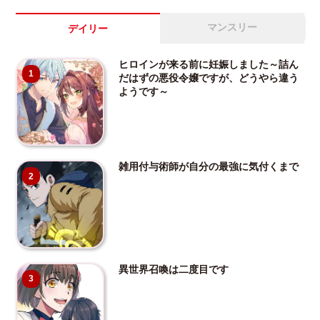
マンスリー
デイリー
ヒロインが来る前に妊娠しました～詰ん
1
だはずの悪役令嬢ですが、どうやら違う
ようです～
雑用付与術師が自分の最強に気付くまで
2
異世界召喚は二度目です
3