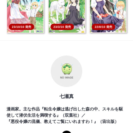
し…
し…
し…
本を買う
本を買う
本を買う
22/8/10 発売
23/3/10 発売
23/10/10 発売
七瀬真
漫画家。主な作品『転生令嬢は逃げ出した森の中、スキルを駆
使して潜伏生活を満喫する』（双葉社）／
『悪役令嬢の流儀、教えてご覧にいれますわ！』（宙出版）