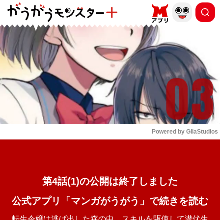
もっと読む
arrow_forward_ios
Powered by 
GliaStudios
Mute
第4話(1)の公開は終了しました
公式アプリ「マンガがうがう」で続きを読む
転生令嬢は逃げ出した森の中、スキルを駆使して潜伏生