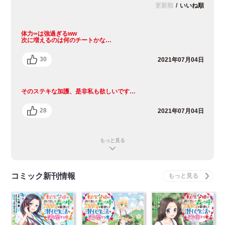
更新順
/
いいね順
体力∞は強過ぎるww
次に増えるのは何のチートかな…
30
2021年07月04日
そのステキな加護、是非私も欲しいです…
28
2021年07月04日
もっと見る
コミック新刊情報
転生令嬢は逃げ出した
転生令嬢は逃げ出した
転生令嬢は逃げ出した
森の中、スキルを駆使
森の中、スキルを駆使
森の中、スキルを駆使