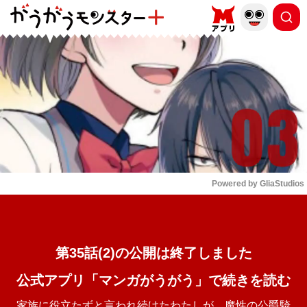
もっと読む
arrow_forward_ios
Powered by 
GliaStudios
Mute
第35話(2)の公開は終了しました
公式アプリ「マンガがうがう」で続きを読む
家族に役立たずと言われ続けたわたしが、魔性の公爵騎