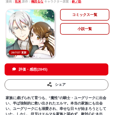
漫画：
玖米
原作：
鳴田るな
キャラクター原案：
鈴ノ助
コミックス一覧
小説一覧
26/7/27 更新
評価・感想(2845)
シェア
家族に虐げられて育つも、“魔性”の騎士・ユーグリークに出会
い、半ば強制的に救い出されたエルマ。本当の家族にも出会
い、ユーグリークにも溺愛され、幸せな日々が始まろうとして
いた。しかし、従兄はエルマを家族と認めず、敵対心むき出