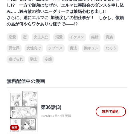
し!? 一方で従弟はなぜか、エルマに舞踏会のダンスを申し込
み……独占欲の強いユーグリークは嫉妬心むき出し!!
さらに、遂にエルマに“加護戻し”の初仕事が！ しかし、依頼
の品が何やらワケありな様子で――!?
恋愛
恋
女主人公
溺愛
イケメン
結婚
貴族
異世界
女性向け
ラブコメ
魔法
胸キュン
なろう
虐げられ
騎士
令嬢
無料配信中の漫画
第36話(3)
無料で読む
2026年07月27日 更新
無料