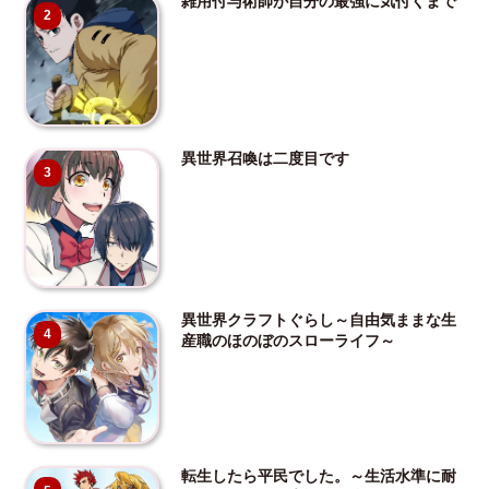
雑用付与術師が自分の最強に気付くまで
2
異世界召喚は二度目です
3
異世界クラフトぐらし～自由気ままな生
4
産職のほのぼのスローライフ～
転生したら平民でした。～生活水準に耐