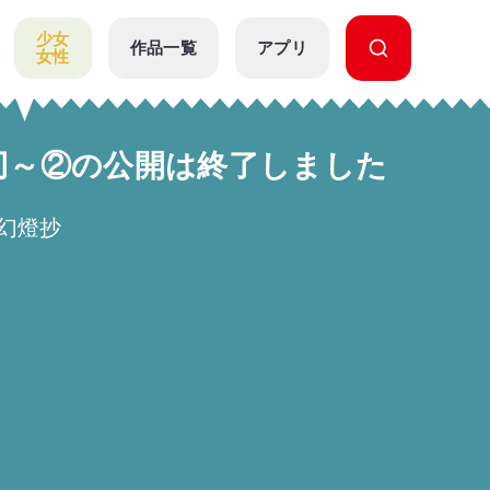
少女
作品一覧
アプリ
女性
飛刃～②の公開は終了しました
幻燈抄