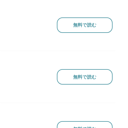
無料で読む
無料で読む