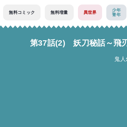
少年
無料コミック
無料増量
異世界
青年
第37話(2) 妖刀秘話～
鬼人