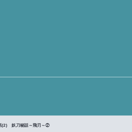
話(2) 妖刀秘話～飛刃～②