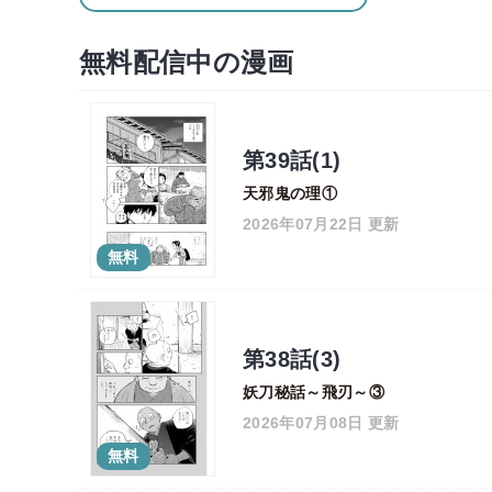
無料配信中の漫画
第39話(1)
天邪鬼の理①
2026年07月22日 更新
無料
第38話(3)
妖刀秘話～飛刃～③
2026年07月08日 更新
無料