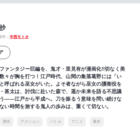
抄
原作：
中西モトオ
ア
ファンタジー巨編を、鬼才・里見有が漫画化!!切なく美
数々が胸を打つ！江戸時代、山間の集落葛野には「い
と呼ばれる巫女がいた。よそ者ながら巫女の護衛役を
・甚太は、討伐に赴いた森で、遥か未来を語る不思議
う――江戸から平成へ。刀を振るう意味を問い続けな
ない時間を旅する鬼人の歩みは、重くて切ない。
歴史
アクション
バトル
アニメ
幕末