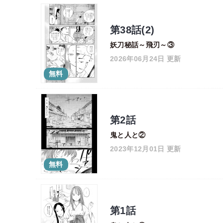
第38話(2)
妖刀秘話～飛刃～③
2026年06月24日 更新
無料
第2話
鬼と人と②
2023年12月01日 更新
無料
第1話