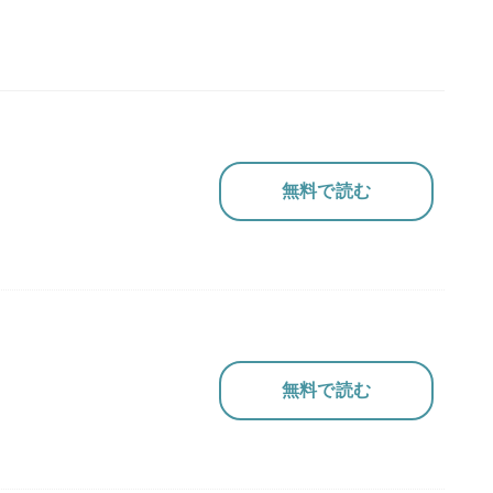
無料で読む
無料で読む