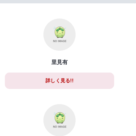
里見有
詳しく見る!!