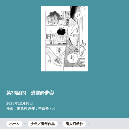
第33話(3) 残雪酔夢④
2025年12月10日
漫画：
里見有
原作：
中西モトオ
ホーム
少年／青年作品
鬼人幻燈抄