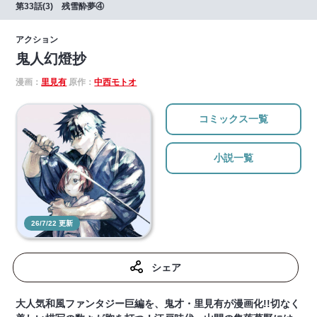
第33話(3) 残雪酔夢④
アクション
鬼人幻燈抄
漫画：
里見有
原作：
中西モトオ
コミックス一覧
小説一覧
26/7/22 更新
シェア
大人気和風ファンタジー巨編を、鬼才・里見有が漫画化!!切なく