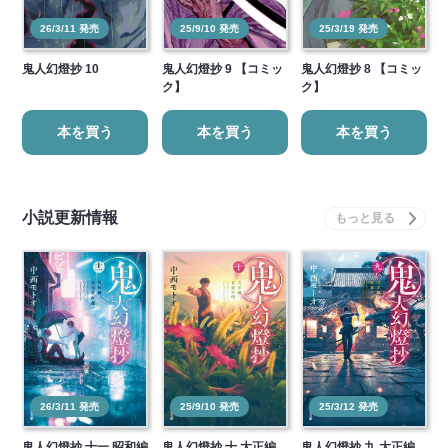
26/3/11 発売
25/9/10 発売
25/3/19 発売
鬼人幻燈抄 10
鬼人幻燈抄 9 【コミッ
鬼人幻燈抄 8 【コミッ
ク】
ク】
本を買う
本を買う
本を買う
小説更新情報
26/3/11 発売
25/9/10 発売
25/3/12 発売
鬼人幻燈抄 十一 昭和編
鬼人幻燈抄 十 大正編
鬼人幻燈抄 九 大正編