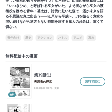
美しい描写の数々が胸を打つ！江戸時代、山間の集落葛野には
「いつきひめ」と呼ばれる巫女がいた。よそ者ながら巫女の護
衛役を務める青年・甚太は、討伐に赴いた森で、遥か未来を語
る不思議な鬼に出会う――江戸から平成へ。刀を振るう意味を
問い続けながら途方もない時間を旅する鬼人の歩みは、重くて
切ない。
青年向け
歴史
アクション
バトル
アニメ
幕末
無料配信中の漫画
第39話(1)
無料で読む
天邪鬼の理①
2026年07月22日 更新
無料