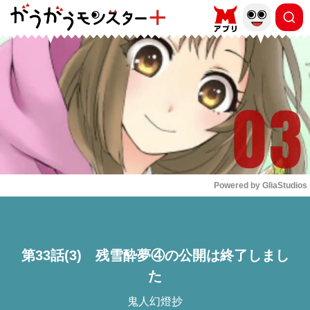
もっと読む
arrow_forward_ios
Powered by 
GliaStudios
Mute
第33話(3) 残雪酔夢④の公開は終了しまし
た
鬼人幻燈抄