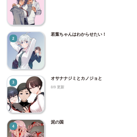
若葉ちゃんはわからせたい！
2
オサナナジミとカノジョと
3
8/9 更新
泥の国
4